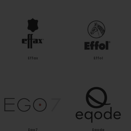
Effax
Effol
Ego7
Eqode