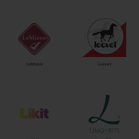
LeMieux
Leovet