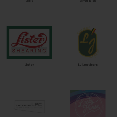
Likit
Limo Bits
Lister
LJ Leathers