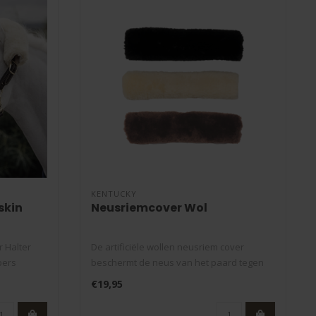
KENTUCKY
skin
Neusriemcover Wol
 Halter
De artificiële wollen neusriem cover
bers
beschermt de neus van het paard tegen
wrij..
€19,95