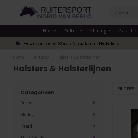
Home
Ruiter
Kleding
Paard
Verzenden vanaf 60 euro Gratis binnen Nederland
Home
/
Kentucky
/
Halsters & Halsterlijnen
Halsters & Halsterlijnen
FILTERS
Categorieën
Ruiter
Kleding
Paard
Stal & Weide