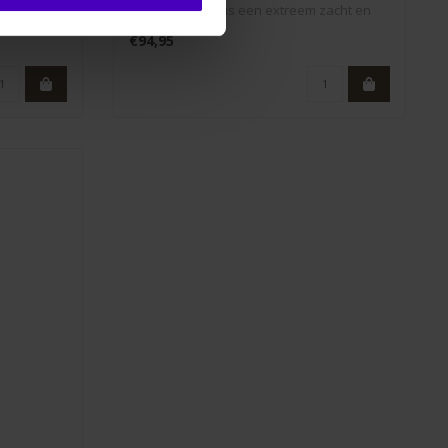
on gevl..
Shipping Halter is een extreem zacht en
comforta..
€94,95