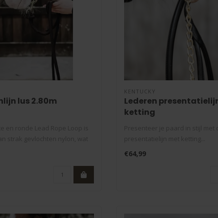
KENTUCKY
lijn lus 2.80m
Lederen presentatielij
ketting
e en ronde Lead Rope Loop is
Presenteer je paard in stijl met
n strak gevlochten nylon, wat
presentatielijn met ketting...
€64,99