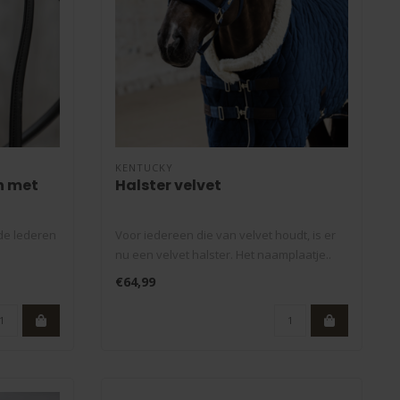
KENTUCKY
n met
Halster velvet
 de lederen
Voor iedereen die van velvet houdt, is er
nu een velvet halster. Het naamplaatje..
€64,99