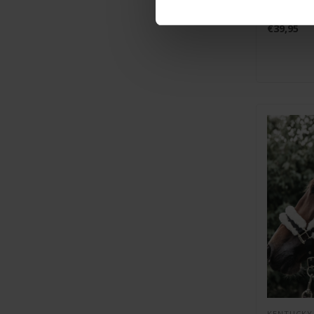
paarden is 
€39,95
KENTUCKY