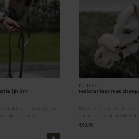
KENTUCKY
atielijn 2m
Halster leer met sheep
atie halsterlijn is 2m lang en is
De Kentucky Horsewear Leather
 uit Biothane Beta...
Sheepskin zal alle ponyliefheb
gelukkig..
€69,95