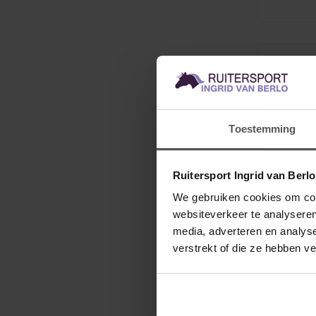
Toestemming
Ruitersport Ingrid van Berl
We gebruiken cookies om cont
websiteverkeer te analyseren
media, adverteren en analys
verstrekt of die ze hebben v
KENTUCKY
Gevloch
present
hond
Dit gevloch