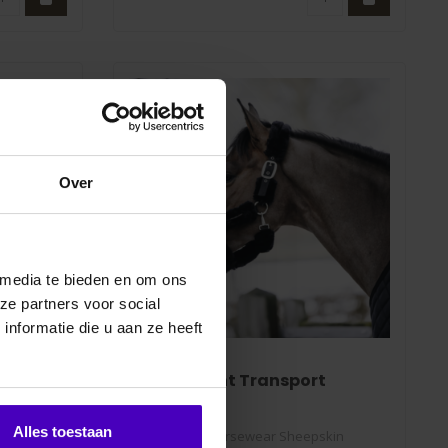
Over
 media te bieden en om ons
ze partners voor social
nformatie die u aan ze heeft
KENTUCKY
ter
Halster Bont Transport
Kentucky
Alles toestaan
akt van
De Kentucky Horsewear Sheepskin