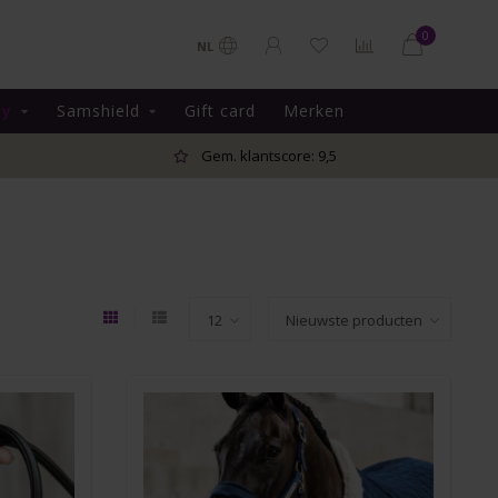
0
NL
ky
Samshield
Gift card
Merken
Gem. klantscore: 9,5