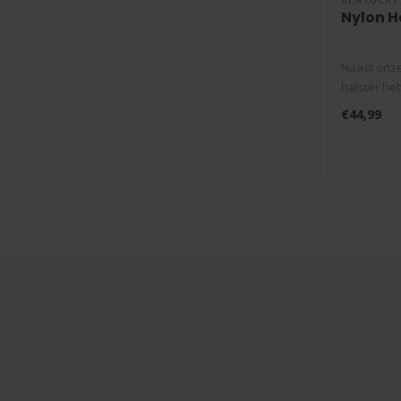
Nylon H
Naast onze
halster he
wol ..
€44,99