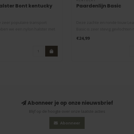
alster Bont kentucky
Paardenlijn Basic
 zeer populaire transport
Deze zachte en ronde touw Le
bben we een nylon halster met
Basic is zeer stevig gevlochten 
welke..
€24,99
Abonneer je op onze nieuwsbrief
Blijf op de hoogte over onze laatste acties
Abonneer