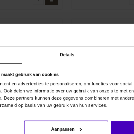
Details
o maakt gebruik van cookies
ent en advertenties te personaliseren, om functies voor social
. Ook delen we informatie over uw gebruik van onze site met on
e. Deze partners kunnen deze gegevens combineren met andere i
erzameld op basis van uw gebruik van hun services.
KENTUCKY
ten Nylon
Gevlochten Nylon Hals
atielijn/ paard en
Aanpassen
ten nylon presentatielijn voor
De Plaited Nylon Halter is gema