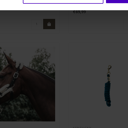
2m lang en 2cm breed en is ..
artificieel leder en heeft een nyl
€69,99
KENTUCKY