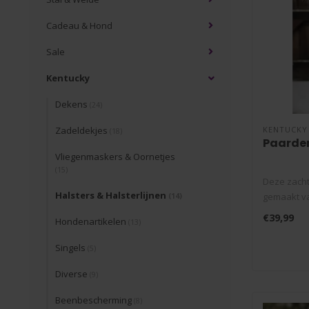
Cadeau & Hond
Sale
Kentucky
Dekens
(24)
Zadeldekjes
KENTUCKY
(18)
Paarden
Vliegenmaskers & Oornetjes
(15)
Deze zacht
Halsters & Halsterlijnen
gemaakt va
(14)
p..
€39,99
Hondenartikelen
(13)
Singels
(5)
Diverse
(9)
Beenbescherming
(8)