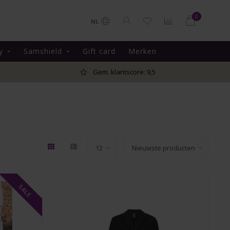
0
NL
y
Samshield
Gift card
Merken
Gem. klantscore: 9,5
SALE