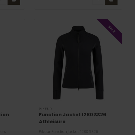
SALE
PIKEUR
tion
Function Jacket 1280 SS26
Athleisure
ion.
Pikeur Function Jacket 1280 SS26