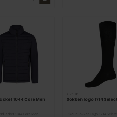
PIKEUR
jacket 1044 Core Men
Sokken logo 1714 Selec
rid Jacket 1044 Core Men.
Pikeur Sokken Logo 1714 Select