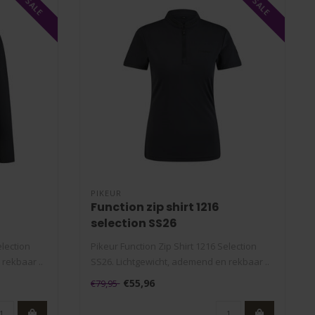
SALE
SALE
PIKEUR
Function zip shirt 1216
selection SS26
election
Pikeur Function Zip Shirt 1216 Selection
rekbaar ..
SS26. Lichtgewicht, ademend en rekbaar ..
€55,96
€79,95