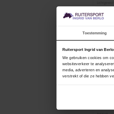
Lichtgewic
herenjack..
€169,95
Toestemming
Ruitersport Ingrid van Berl
We gebruiken cookies om cont
websiteverkeer te analyseren
media, adverteren en analys
verstrekt of die ze hebben v
PIKEUR