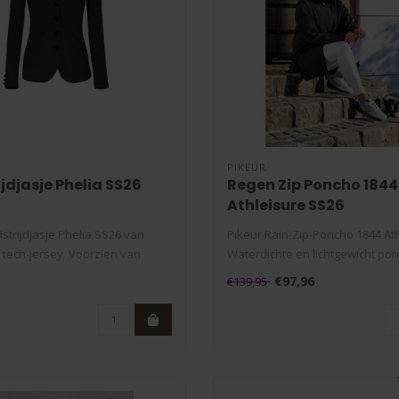
PIKEUR
jdjasje Phelia SS26
Regen Zip Poncho 1844
Athleisure SS26
strijdjasje Phelia SS26 van
Pikeur Rain-Zip-Poncho 1844 Ath
ech-jersey. Voorzien van
Waterdichte en lichtgewicht pon
€97,96
€139,95