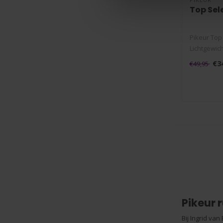
Top Sel
Pikeur Top 
Lichtgewich
€3
€49,95
Pikeur 
Bij Ingrid van