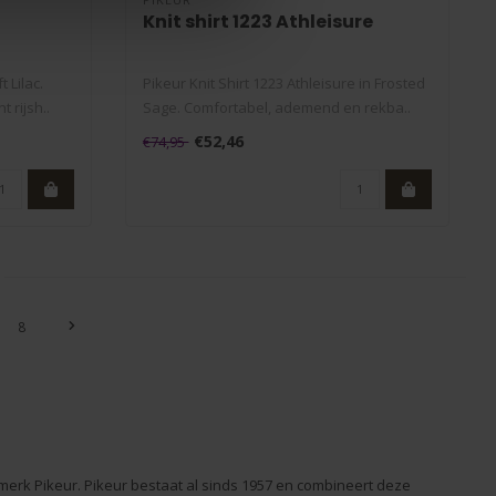
Knit shirt 1223 Athleisure
 Lilac.
Pikeur Knit Shirt 1223 Athleisure in Frosted
 rijsh..
Sage. Comfortabel, ademend en rekba..
€52,46
€74,95
8
et merk Pikeur. Pikeur bestaat al sinds 1957 en combineert deze