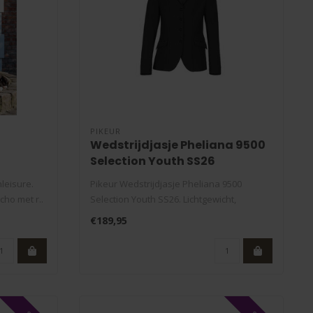
PIKEUR
Wedstrijdjasje Pheliana 9500
Selection Youth SS26
leisure.
Pikeur Wedstrijdjasje Pheliana 9500
cho met r..
Selection Youth SS26. Lichtgewicht,
ademend ..
€189,95