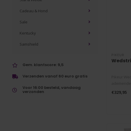
Cadeau & Hond
Sale
Kentucky
Samshield
PIKEUR
Wedstri
Gem. klantscore: 9,5
Verzenden vanaf 60 euro gratis
Pikeur Wed
ademende t
Voor 16:00 besteld, vandaag
mesh ve..
verzonden
€329,95