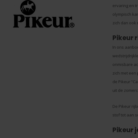
ervaring en t
olympisch kam
zich dan ook
Pikeur r
In ons aanbod
wedstrijdrijk
onmisbare acc
zich met een 
de Pikeur “Can
uit de zomerc
De Pikeur rij
stof tot aan 
Pikeur j