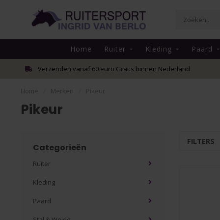
Home
Ruiter
Kleding
Paard
Verzenden vanaf 60 euro Gratis binnen Nederland
Home
/
Merken
/
Pikeur
Pikeur
FILTERS
Categorieën
Ruiter
Kleding
Paard
Stal & Weide