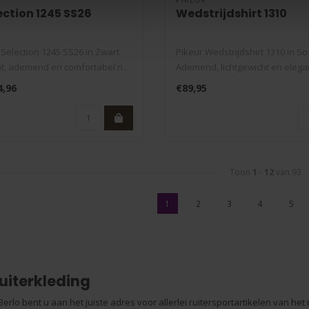
ection 1245 SS26
Wedstrijdshirt 1310
Selection 1245 SS26 in Zwart.
Pikeur Wedstrijdshirt 1310 in Soft
t, ademend en comfortabel ri..
Ademend, lichtgewicht en elegant
4,96
€89,95
Toon
1
-
12
van 93
1
2
3
4
5
ruiterkleding
 Berlo bent u aan het juiste adres voor allerlei ruitersportartikelen van h