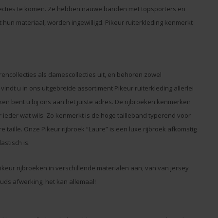
llecties te komen. Ze hebben nauwe banden met topsporters en
hun materiaal, worden ingewilligd. Pikeur ruiterkleding kenmerkt
rencollecties als damescollecties uit, en behoren zowel
indt u in ons uitgebreide assortiment Pikeur ruiterkleding allerlei
ken bent u bij ons aan het juiste adres. De rijbroeken kenmerken
r ieder wat wils. Zo kenmerkt is de hoge tailleband typerend voor
re taille. Onze Pikeur rijbroek “Laure” is een luxe rijbroek afkomstig
stisch is.
ikeur rijbroeken in verschillende materialen aan, van van jersey
tuds afwerking; het kan allemaal!