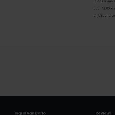
In ons ruime 
voor 12:00, d
vrijblijvend 
Ingrid van Berlo
Reviews