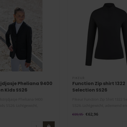
PIKEUR
jdjasje Pheliana 9400
Function Zip shirt 1322
on Kids SS26
Selection SS26
strijdjasje Pheliana 9400
Pikeur Function Zip Shirt 1322 S
ids SS26. Lichtgewicht,
SS26. Lichtgewicht, ademend en 
..
€62,96
€89,95