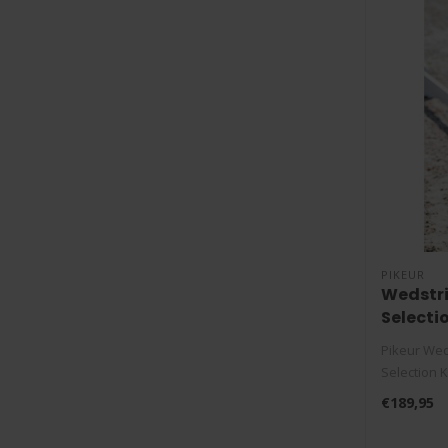
PIKEUR
Wedstri
Selecti
Pikeur Wed
Selection K
ademend e
€189,95