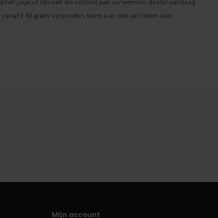
eld het jasje of rijbroek die voldoet aan uw wensen. Bestel vandaag
vanaf € 60 gratis verzonden. Komt u er niet uit? Neem dan
Mijn account