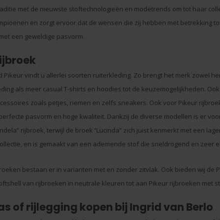
raditie met de nieuwste stoftechnologieën en modetrends om tot haar co
pioenen en zorgt ervoor dat de wensen die zij hebben met betrekking tot 
 met een geweldige pasvorm.
ijbroek
 Pikeur vindt u allerlei soorten ruiterkleding. Zo brengt het merk zowel he
leding als meer casual T-shirts en hoodies tot de keuzemogelijkheden. Ook v
essoires zoals petjes, riemen en zelfs sneakers. Ook voor Pikeur rijbroe
perfecte pasvorm en hoge kwaliteit. Dankzij de diverse modellen is er voo
dela” rijbroek, terwijl de broek ‘’Lucinda” zich juist kenmerkt met een lage
ollectie, en is gemaakt van een ademende stof die sneldrogend en zeer ela
broeken bestaan er in varianten met en zonder zitvlak. Ook bieden wij de P
softshell van rijbroeken in neutrale kleuren tot aan Pikeur rijbroeken met s
as of rijlegging kopen bij Ingrid van Berlo