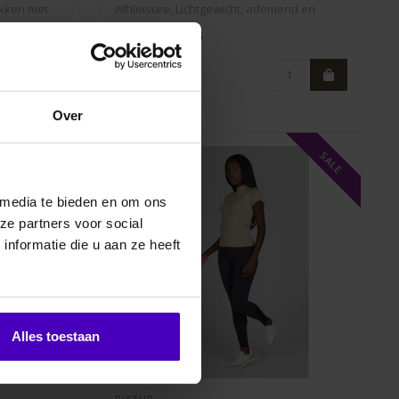
kken met
Athleisure. Lichtgewicht, ademend en
waterafsto..
€76,96
€109,95
Over
SALE
 media te bieden en om ons
ze partners voor social
nformatie die u aan ze heeft
Alles toestaan
PIKEUR