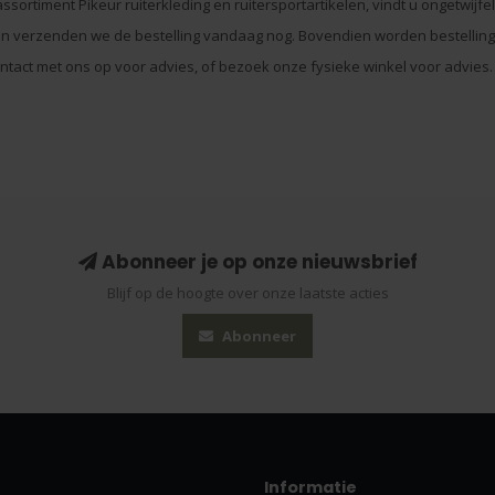
assortiment Pikeur ruiterkleding en ruitersportartikelen, vindt u ongetwijf
an verzenden we de bestelling vandaag nog. Bovendien worden bestelling 
contact met ons op voor advies, of bezoek onze fysieke winkel voor advies.
Abonneer je op onze nieuwsbrief
Blijf op de hoogte over onze laatste acties
Abonneer
Informatie