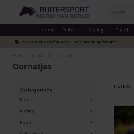
Home
Ruiter
Kleding
Paard
Verzenden vanaf 60 euro Gratis binnen Nederland
Home
/
Samshield
/
Oornetjes
Oornetjes
FILTERS
Categorieën
Ruiter
Kleding
Paard
Stal & Weide