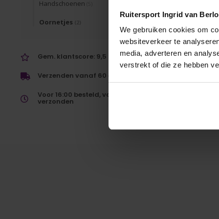
Handschoenen
(5)
Ruitersport Ingrid van Berl
Oornetjes
(2)
We gebruiken cookies om cont
websiteverkeer te analyseren
media, adverteren en analys
Gem. klantscore: 9,5
verstrekt of die ze hebben v
Verzenden vanaf 60 euro gratis
Voor 16:00 besteld, vandaag
verzonden