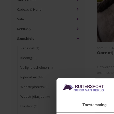
Cadeau & Hond
Sale
Kentucky
Samshield
Zadeldek
SAMSHIEL
(1)
Oornetj
Kleding
(18)
Ontworpen 
Veiligheidshelmen
(15)
technische
Rijbroeken
(14)
combiner..
€69,00
Wedstrijdshirts
(10)
Wedstrijdjasjes
(10)
Toestemming
Plastron
(2)