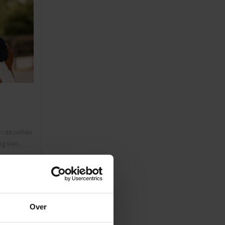
n dezelfde
g van ..
Over