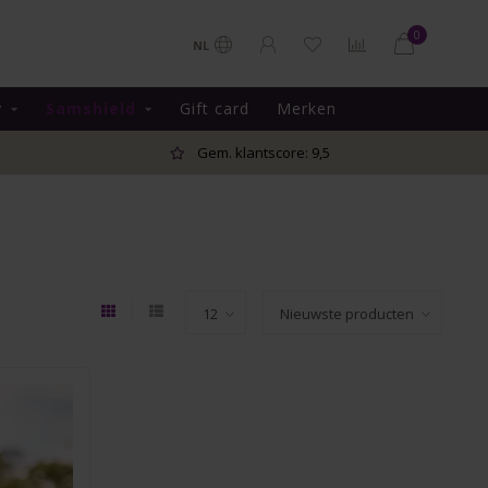
0
NL
y
Samshield
Gift card
Merken
Gem. klantscore: 9,5