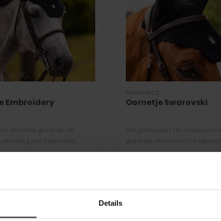
D
SAMSHIELD
e Embroidery
Oornetje Swarovski
in dezelfde geest als de
Vliegenmutsen zijn ontworpen i
 uitrusting van Samshield,
geest als de technische uitrustin
€85,00
Details