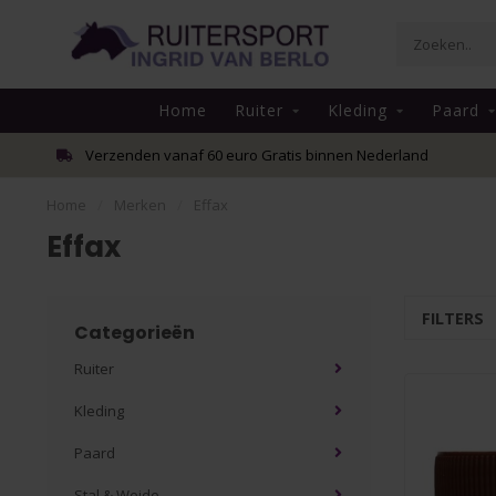
Home
Ruiter
Kleding
Paard
Verzenden vanaf 60 euro Gratis binnen Nederland
Home
/
Merken
/
Effax
Effax
FILTERS
Categorieën
Ruiter
Kleding
Paard
Stal & Weide