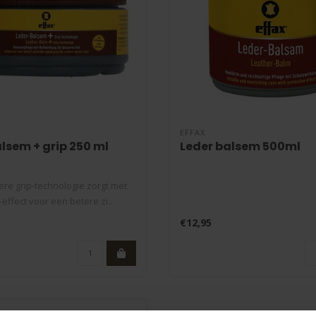
EFFAX
lsem + grip 250 ml
Leder balsem 500ml
ere grip-technologie zorgt met
j-effect voor een betere zi..
€12,95