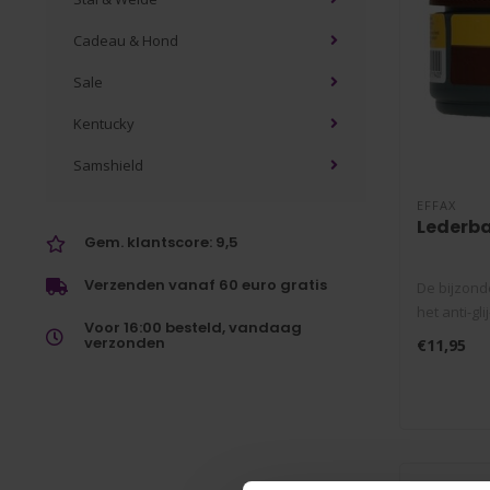
Cadeau & Hond
Sale
Kentucky
Samshield
EFFAX
Lederba
Gem. klantscore: 9,5
Verzenden vanaf 60 euro gratis
De bijzond
het anti-gli
Voor 16:00 besteld, vandaag
verzonden
€11,95