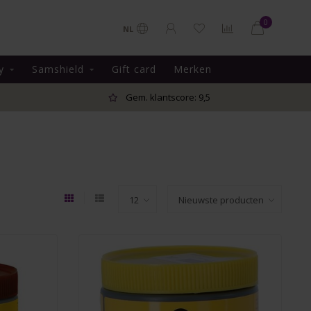
0
NL
y
Samshield
Gift card
Merken
Gem. klantscore: 9,5