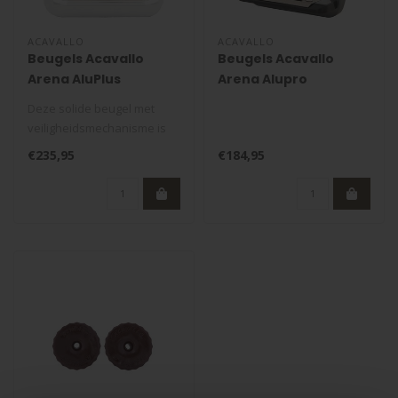
ACAVALLO
ACAVALLO
Beugels Acavallo
Beugels Acavallo
Arena AluPlus
Arena Alupro
Deze solide beugel met
veiligheidsmechanisme is
gemaakt van gecertificeerd
€235,95
€184,95
geano..