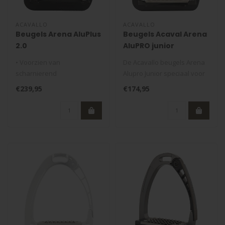
ACAVALLO
ACAVALLO
Beugels Arena AluPlus
Beugels Acaval Arena
2.0
AluPRO junior
• Voorzien van
De Acavallo beugels Arena
scharnierend
Alupro Junior speciaal voor
veiligheidsmechanisme met
kinderen zijn gemaakt van ..
€239,95
€174,95
voetstop
• Gemaakt va..