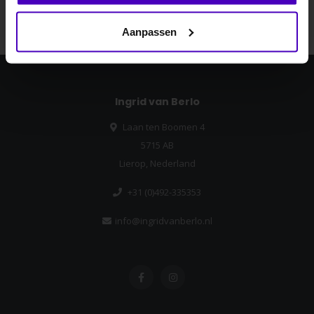
Abonneer
Nee dankje, ik wil geen korting.
Aanpassen
Ingrid van Berlo
Laan ten Boomen 4
5715 AB
Lierop, Nederland
+31 (0)492-335353
info@ingridvanberlo.nl