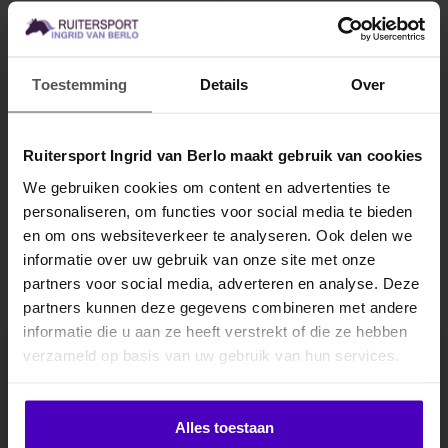
ACAVALLO
Bitschijven Acavallo
Toestemming
Details
Over
soft
Bitschijven met Soft Gel, ter
voorkoming van irritatie van
Ruitersport Ingrid van Berlo maakt gebruik van cookies
de mondhoeken..
€18,95
We gebruiken cookies om content en advertenties te
personaliseren, om functies voor social media te bieden
MELD JE AAN VOOR
en om ons websiteverkeer te analyseren. Ook delen we
10% KORTING
informatie over uw gebruik van onze site met onze
partners voor social media, adverteren en analyse. Deze
partners kunnen deze gegevens combineren met andere
informatie die u aan ze heeft verstrekt of die ze hebben
.
verzameld op basis van uw gebruik van hun services.
Abonneer je op onze nieuwsbrief
Klik hier om je korting te ontvangen
Blijf op de hoogte over onze laatste acties
Alles toestaan