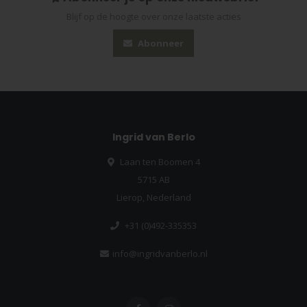
Blijf op de hoogte over onze laatste acties
Abonneer
Ingrid van Berlo
Laan ten Boomen 4
5715 AB
Lierop, Nederland
+31 (0)492-335353
info@ingridvanberlo.nl