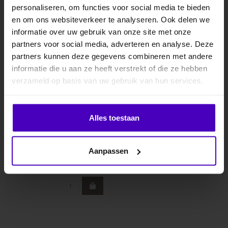
personaliseren, om functies voor social media te bieden
MELD JE AAN VOOR
en om ons websiteverkeer te analyseren. Ook delen we
10% KORTING
informatie over uw gebruik van onze site met onze
partners voor social media, adverteren en analyse. Deze
partners kunnen deze gegevens combineren met andere
informatie die u aan ze heeft verstrekt of die ze hebben
.
verzameld op basis van uw gebruik van hun services.
Veiligheidsteugels
Klik hier om je korting te ontvangen
Alles toestaan
voor kinderen
De veiligheidsteugels voor
Nee dankje, ik wil geen korting.
kinderen zijn speciaal
Aanpassen
ontworpen en bieden extra
€96,00
onde..