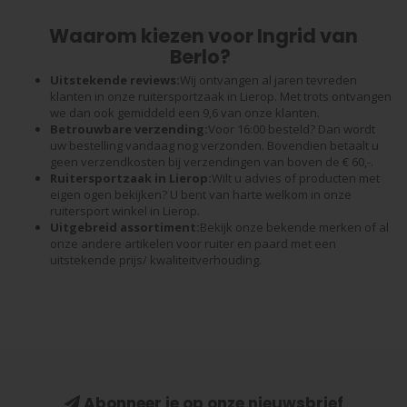
Waarom kiezen voor Ingrid van
Berlo?
Uitstekende reviews:
Wij ontvangen al jaren tevreden
klanten in onze ruitersportzaak in Lierop. Met trots ontvangen
we dan ook gemiddeld een 9,6 van onze klanten.
Betrouwbare verzending:
Voor 16:00 besteld? Dan wordt
uw bestelling vandaag nog verzonden. Bovendien betaalt u
geen verzendkosten bij verzendingen van boven de € 60,-.
Ruitersportzaak in Lierop:
Wilt u advies of producten met
eigen ogen bekijken? U bent van harte welkom in onze
ruitersport winkel in Lierop.
Uitgebreid assortiment:
Bekijk onze bekende merken of al
onze andere artikelen voor ruiter en paard met een
uitstekende prijs/ kwaliteitverhouding.
Abonneer je op onze nieuwsbrief