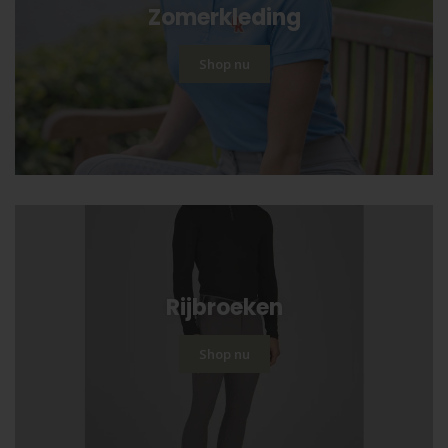
Zomerkleding
Shop nu
Rijbroeken
Shop nu