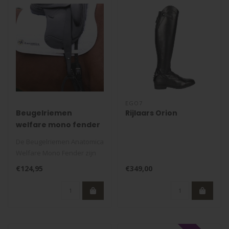
EGO7
Beugelriemen
Rijlaars Orion
welfare mono fender
De Beugelriemen Anatomica
Welfare Mono Fender zijn
speciaal ontworpen voor
€124,95
€349,00
ruite..