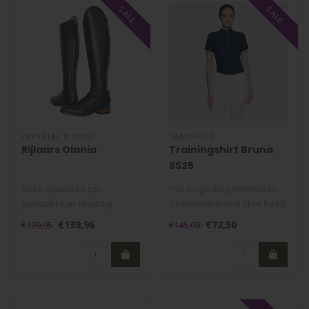
SALE
SALE
IMPERIAL RIDING
SAMSHIELD
Rijlaars Olania
Trainingshirt Bruna
SS25
Deze rijlaarzen zijn
Het zorgvuldig ontworpen
gemaakt van prachtig
Samshield Bruna shirt heeft
Argentijns leer, waardoor je
een verfijnd en getailleerd..
€139,96
€72,50
€199,95
€145,00
benen pro..