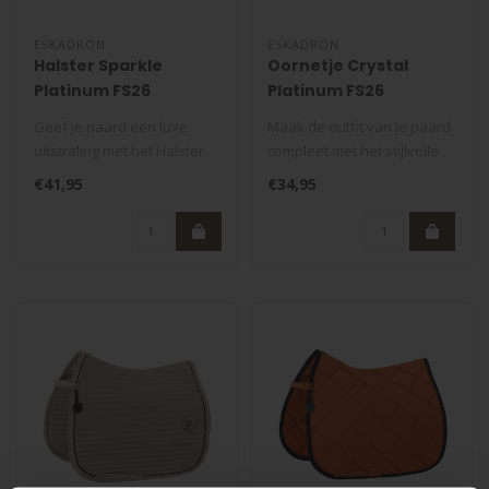
ESKADRON
ESKADRON
Halster Sparkle
Oornetje Crystal
Platinum FS26
Platinum FS26
Geef je paard een luxe
Maak de outfit van je paard
uitstraling met het Halster
compleet met het stijlvolle
Sparkle Platinum FS26. Dit
Oornetje Crystal Platinu..
€41,95
€34,95
st..