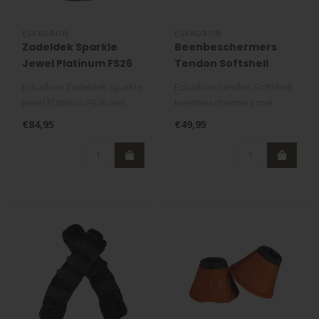
ESKADRON
ESKADRON
Zadeldek Sparkle
Beenbeschermers
Jewel Platinum FS26
Tendon Softshell
Eskadron Zadeldek Sparkle
Eskadron Tendon Softshell
Jewel Platinum FS26 met
beenbeschermers met
Sparkle-buitenstof, Cool-Dry
anatomische pasvorm,
€84,95
€49,95
v..
zachte voerin..