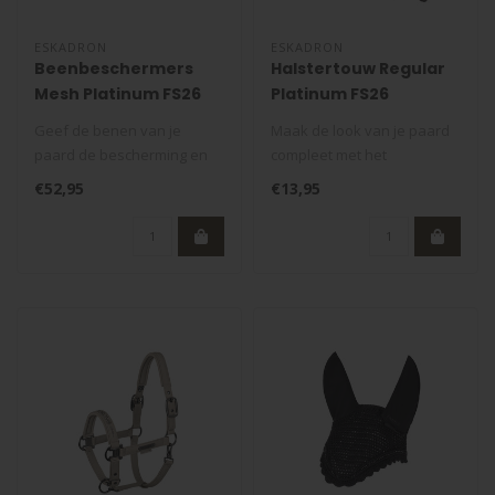
ESKADRON
ESKADRON
Beenbeschermers
Halstertouw Regular
Mesh Platinum FS26
Platinum FS26
Geef de benen van je
Maak de look van je paard
paard de bescherming en
compleet met het
het comfort die ze
Halstertouw Regular
€52,95
€13,95
verdienen met de..
Platinum FS26. Di..