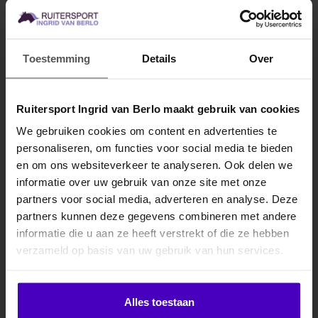
ESKADRON
ESKADRON
Zadeldek Velvet
Zadeldek Silk
Crystal Platinum FS26
Diamond Platinum
Toestemming
Details
Over
FS26
Geef je paard een luxe
Geef je paard een
uitstraling met het Zadeldek
exclusieve uitstraling met
Ruitersport Ingrid van Berlo maakt gebruik van cookies
Velvet Crystal Platinum
het Zadeldek Silk Diamond
€89,95
€84,95
FS26..
Platinum ..
We gebruiken cookies om content en advertenties te
personaliseren, om functies voor social media te bieden
MELD JE AAN VOOR
en om ons websiteverkeer te analyseren. Ook delen we
10% KORTING
informatie over uw gebruik van onze site met onze
partners voor social media, adverteren en analyse. Deze
Toon
1
-
12
van 87
partners kunnen deze gegevens combineren met andere
informatie die u aan ze heeft verstrekt of die ze hebben
.
1
2
3
4
5
8
verzameld op basis van uw gebruik van hun services.
Klik hier om je korting te ontvangen
Alles toestaan