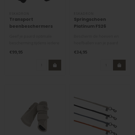
ESKADRON
ESKADRON
Transport
Springschoen
beenbeschermers
Platinum FS26
Platinum FS26
Geef je paard optimale
Bescherm de hoeven en
bescherming tijdens iedere
hoefballen van je paard
reis met de Transport
optimaal met de
€99,95
€34,95
Beenbesc..
Springschoenen Pla..