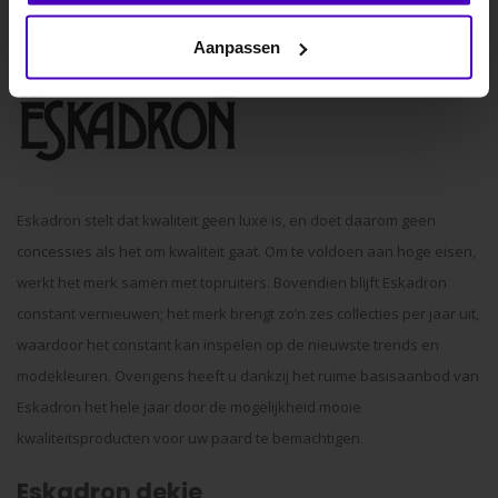
Nee dankje, ik wil geen korting.
Aanpassen
Eskadron stelt dat kwaliteit geen luxe is, en doet daarom geen
concessies als het om kwaliteit gaat. Om te voldoen aan hoge eisen,
werkt het merk samen met topruiters. Bovendien blijft Eskadron
constant vernieuwen; het merk brengt zo’n zes collecties per jaar uit,
waardoor het constant kan inspelen op de nieuwste trends en
modekleuren. Overigens heeft u dankzij het ruime basisaanbod van
Eskadron het hele jaar door de mogelijkheid mooie
kwaliteitsproducten voor uw paard te bemachtigen.
Eskadron dekje