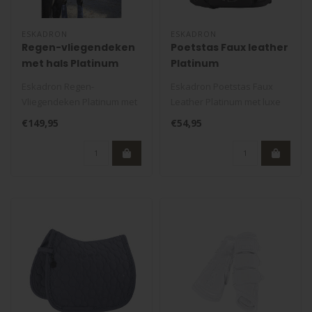
ESKADRON
ESKADRON
Regen-vliegendeken
Poetstas Faux leather
met hals Platinum
Platinum
Eskadron Regen-
Eskadron Poetstas Faux
Vliegendeken Platinum met
Leather Platinum met luxe
afneembare hals.
kunstleren afwerking, ruime
€149,95
€54,95
Waterdichte rug, ademe..
opb..