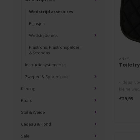
(145)
Wedstrijd assesoires
Rijjasjes
Wedstrijdshirts
Plastrons, Plastronspelden
& Stropdas
ANKY
Toiletr
Instructiesystemen
(7)
Zwepen & Sporen
(106)
• Ideaal v
Kleding
kleine wed
• Met extra 
€29,95
Paard
Stal & Weide
Cadeau & Hond
Sale