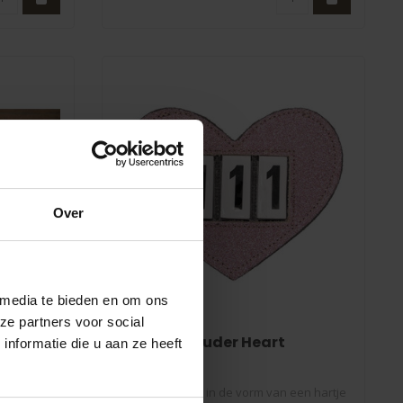
Over
 media te bieden en om ons
ze partners voor social
QHP
 -Fix
Nummerhouder Heart
nformatie die u aan ze heeft
 Fix
Nummerhouder in de vorm van een hartje