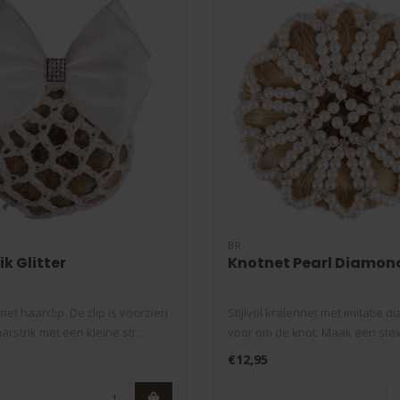
BR
k Glitter
Knotnet Pearl Diamon
et haarclip. De clip is voorzien
Stijlvol kralennet met imitatie 
rstrik met een kleine str..
voor om de knot. Maak een stevi
€12,95