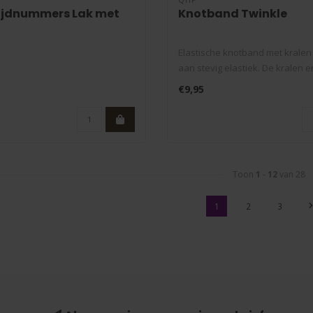
ijdnummers Lak met
Knotband Twinkle
Elastische knotband met krale
aan stevig elastiek. De kralen en
€9,95
Toon
1
-
12
van 28
1
2
3