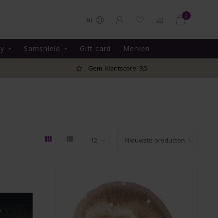
0
NL
ky
Samshield
Gift card
Merken
Gem. klantscore: 9,5