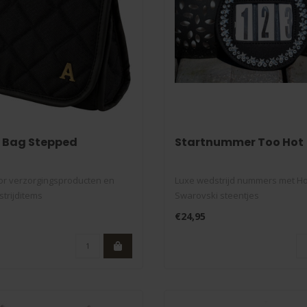
y Bag Stepped
Startnummer Too Hot
oor verzorgingsproducten en
Luxe wedstrijd nummers met Hot
strijditems
Swarovski steentjes
bin..
uit onze HB Showtime col..
€24,95