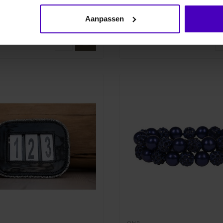
iamanten. Door een knotnet te
steentjes
uit de HB Showtime collectie...
Aanpassen
€24,95
QHP