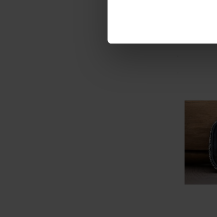
imitatie d
gebrui..
€4,95