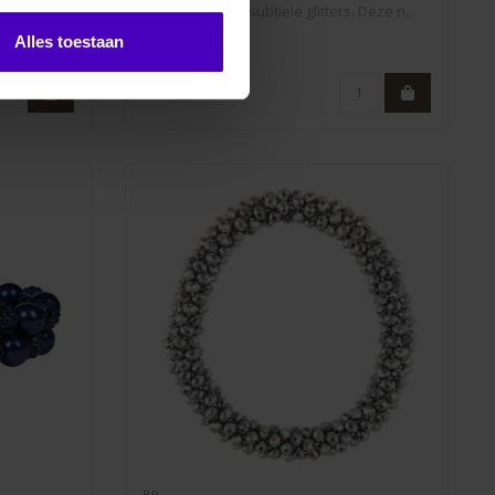
is voorzien van subtiele glitters. Deze n..
Alles toestaan
€10,95
BR