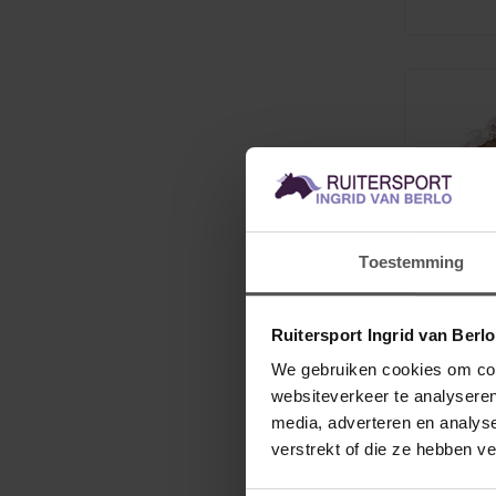
Toestemming
Ruitersport Ingrid van Berl
We gebruiken cookies om cont
websiteverkeer te analyseren
BR
Knotne
media, adverteren en analys
verstrekt of die ze hebben v
Chique kno