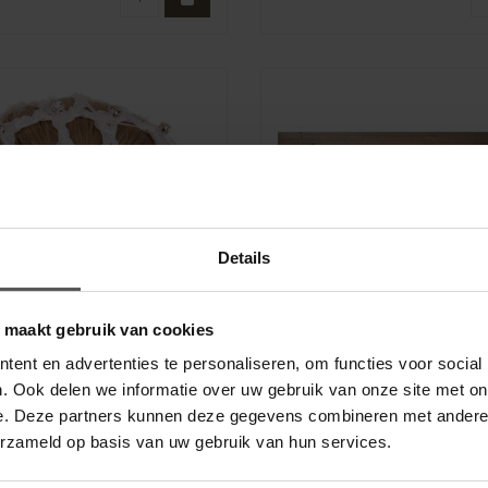
Details
o maakt gebruik van cookies
ent en advertenties te personaliseren, om functies voor social
. Ook delen we informatie over uw gebruik van onze site met on
t Diamond
Wedstrijdnummers Hot
e. Deze partners kunnen deze gegevens combineren met andere i
erzameld op basis van uw gebruik van hun services.
tnet met grote mazen en
Luxe wedstrijd nummers met Hot