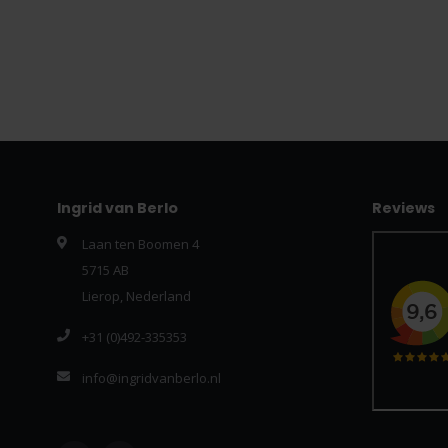
Ingrid van Berlo
Reviews
Laan ten Boomen 4
5715 AB
Lierop, Nederland
+31 (0)492-335353
info@ingridvanberlo.nl