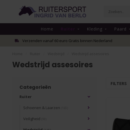
Home
Ruiter
Kleding
Paard
Verzenden vanaf 60 euro Gratis binnen Nederland
Home
/
Ruiter
/
Wedstrijd
/
Wedstrijd assesoires
Wedstrijd assesoires
FILTERS
Categorieën
Ruiter
Schoenen & Laarzen
(165)
Veiligheid
(98)
Wedstrijd