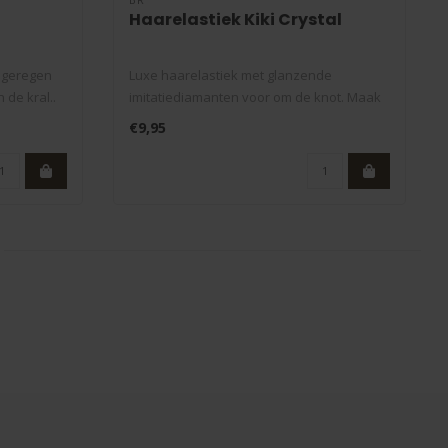
Haarelastiek Kiki Crystal
n geregen
Luxe haarelastiek met glanzende
 de kral..
imitatiediamanten voor om de knot. Maak
een stev..
€9,95