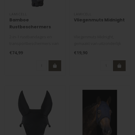
LAMICELL
LAMICELL
Bamboe
Vliegenmuts Midnight
Rustbeschermers
2-in-1 rustbandages en
Vliegenmuts Midnight,
transportbeschermers van
gemaakt van uitzonderlijk
natuurlijke bamboevezel...
zachte en comfortabele
€74,99
€19,90
geborste..