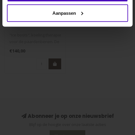
Nee dankje, ik wil geen korting.
LAMICELL
Aanpassen
Ice Boots
stalbeschermers
"Ice boots", koeling therapie
voor de paardenbenen. De
niet-giftige neopreen hoe..
€140,00
Abonneer je op onze nieuwsbrief
Blijf op de hoogte over onze laatste acties