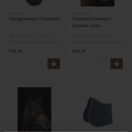
LAMICELL
LAMICELL
Vliegenmuts Titanium
Titanium masker
Zonder oren
Het "Titanium" oornetje
Het "Titanium" masker
ondersteunt uw paard door
ondersteunt uw paard door
een betere concentratie,
een betere concentratie,
€45,95
€69,95
het e..
het eli..