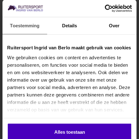
LAMICELL
LAMICELL
Titanium masker met
Zadeldek Midnight
Toestemming
Details
Over
oren
Het "Titanium" masker
Zachtheid, comfort en
ondersteunt uw paard door
elegantie voor elke
Ruitersport Ingrid van Berlo maakt gebruik van cookies
een betere concentratie,
discipline.
€89,95
€59,90
het eli..
We gebruiken cookies om content en advertenties te
personaliseren, om functies voor social media te bieden
MELD JE AAN VOOR
en om ons websiteverkeer te analyseren. Ook delen we
10% KORTING
informatie over uw gebruik van onze site met onze
partners voor social media, adverteren en analyse. Deze
partners kunnen deze gegevens combineren met andere
informatie die u aan ze heeft verstrekt of die ze hebben
.
verzameld op basis van uw gebruik van hun services.
Klik hier om je korting te ontvangen
Alles toestaan