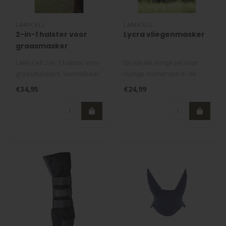
LAMICELL
LAMICELL
2-in-1 halster voor
Lycra vliegenmasker
graasmasker
Lami-Cell 2-in-1 halster voor
De ideale metgezel voor
graasmaskers. Verstelbaar,
rustige momenten in de
comfortabel en stevig u..
zomer. Kies voor de
€34,95
€24,99
vliegenmasker..