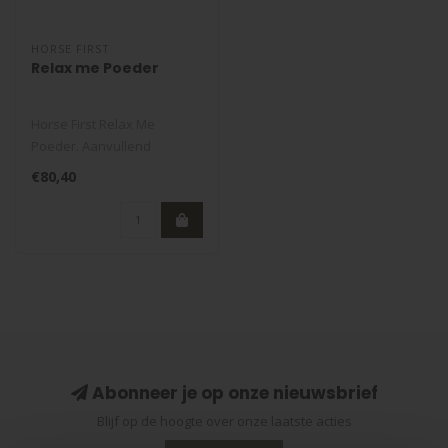
HORSE FIRST
Relax me Poeder
Horse First Relax Me
Poeder. Aanvullend
voedingssupplement voor
€80,40
paarden ter onde..
Abonneer je op onze nieuwsbrief
Blijf op de hoogte over onze laatste acties