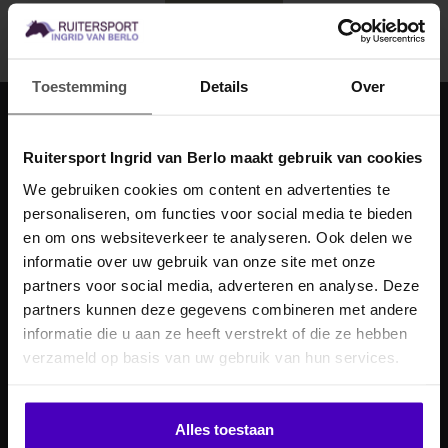
Abonneer
Toestemming
Details
Over
Ingrid van Berlo
Ruitersport Ingrid van Berlo maakt gebruik van cookies
Laan ten Boomen 4
We gebruiken cookies om content en advertenties te
5715 AB
personaliseren, om functies voor social media te bieden
MELD JE AAN VOOR
en om ons websiteverkeer te analyseren. Ook delen we
Lierop, Nederland
10% KORTING
informatie over uw gebruik van onze site met onze
+31 (0)492-335353
partners voor social media, adverteren en analyse. Deze
partners kunnen deze gegevens combineren met andere
info@ingridvanberlo.nl
informatie die u aan ze heeft verstrekt of die ze hebben
.
verzameld op basis van uw gebruik van hun services.
Klik hier om je korting te ontvangen
Alles toestaan