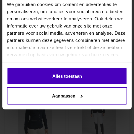
We gebruiken cookies om content en advertenties te
personaliseren, om functies voor social media te bieden
EQUILINE
EQUILINE
MELD JE AAN VOOR
Wedstrijdjasje Girl
Wedstrijdjasje Gilcom
en om ons websiteverkeer te analyseren. Ook delen we
10% KORTING
CIAC
informatie over uw gebruik van onze site met onze
partners voor social media, adverteren en analyse. Deze
Elegant en functioneel
Stijlvol dameswedstrijdjack
partners kunnen deze gegevens combineren met andere
meisjes wedstrijdjack met
van X-COOL EVO-stof met
informatie die u aan ze heeft verstrekt of die ze hebben
.
ademend comfort en
UPF 50+ bescherming. Ton-
€239,00
€479,00
verzameld op basis van uw gebruik van hun services.
strassdetail..
sur..
Klik hier om je korting te ontvangen
Alles toestaan
Nee dankje, ik wil geen korting.
Aanpassen