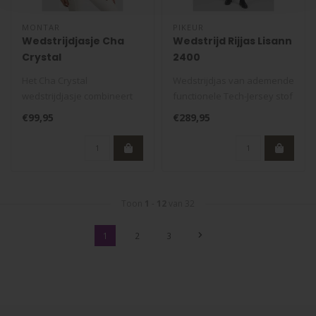
MONTAR
PIKEUR
Wedstrijdjasje Cha
Wedstrijd Rijjas Lisann
Crystal
2400
Het Cha Crystal
Wedstrijdjas van ademende
wedstrijdjasje combineert
functionele Tech-Jersey stof
elegantie met comfort.
Voering: luchtdoorlatende..
€99,95
€289,95
Lichtgewicht st..
Toon
1
-
12
van 32
1
2
3