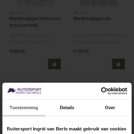
SAMSHIELD
MONTAR
Wedstrijdjas Victorine
Wedstrijdjas Lila
Crystal SS26
Samshield Wedstrijdjas
Het Lila Junior Wedstrijdjasje
Victorine Crystal SS26 in
is de perfecte keuze voor
Latte. Elegant, comfortabel
jonge ruiters die zowel..
€469,00
€129,95
en ..
Toestemming
Details
Over
Ruitersport Ingrid van Berlo maakt gebruik van cookies