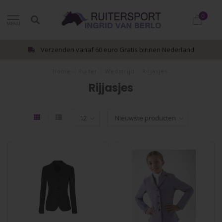
0
MENU
Verzenden vanaf 60 euro Gratis binnen Nederland
Home
/
Ruiter
/
Wedstrijd
/
Rijjasjes
Rijjasjes