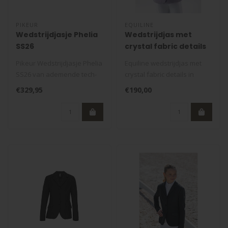
PIKEUR
EQUILINE
Wedstrijdjasje Phelia
Wedstrijdjas met
SS26
crystal fabric details
Pikeur Wedstrijdjasje Phelia
Equiline wedstrijdjas met
SS26 van ademende tech-
crystal fabric details in
jersey. Voorzien van mesh
mauve. Stijlvolle, ademende
€329,95
€190,00
ve..
..