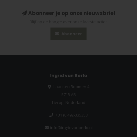
Abonneer je op onze nieuwsbrief
Blijf op de hoogte over onze laatste acties
Abonneer
Ingrid van Berlo
Laan ten Boomen 4
5715 AB
Lierop, Nederland
+31 (0)492-335353
info@ingridvanberlo.nl