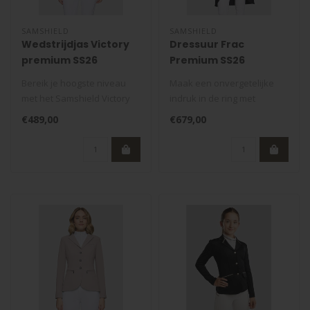
SAMSHIELD
SAMSHIELD
Wedstrijdjas Victory
Dressuur Frac
premium SS26
Premium SS26
Bereik je hoogste niveau
Maak een onvergetelijke
met het Samshield Victory
indruk in de ring met
Premium wedstrijdjasje uit ..
de Samshield Dressuur Frac
€489,00
€679,00
Premiu..