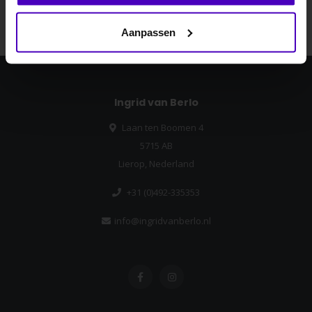
Abonneer
Nee dankje, ik wil geen korting.
Aanpassen
Ingrid van Berlo
Laan ten Boomen 4
5715 AB
Lierop, Nederland
+31 (0)492-335353
info@ingridvanberlo.nl