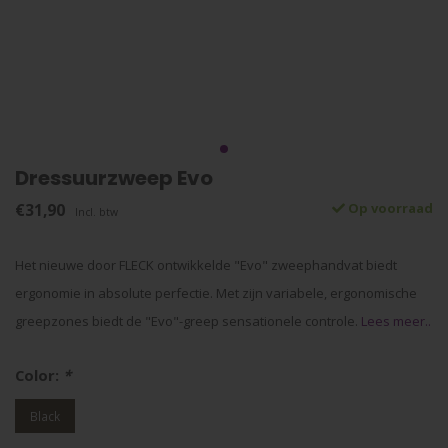
Dressuurzweep Evo
€31,90
Op voorraad
Incl. btw
Het nieuwe door FLECK ontwikkelde "Evo" zweephandvat biedt
ergonomie in absolute perfectie. Met zijn variabele, ergonomische
greepzones biedt de "Evo"-greep sensationele controle.
Lees meer..
Color:
*
Black