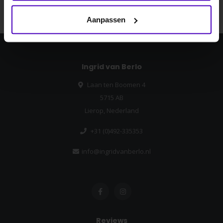
Nee dankje, ik wil geen korting.
Aanpassen
Ingrid van Berlo
Laan ten Boomen 4
5715 AB
Lierop, Nederland
+31 (0)492-335353
info@ingridvanberlo.nl
Reviews