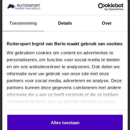
Toestemming
Details
Over
Ruitersport Ingrid van Berlo maakt gebruik van cookies
Gerelateerde producten
We gebruiken cookies om content en advertenties te
personaliseren, om functies voor social media te bieden
MELD JE AAN VOOR
en om ons websiteverkeer te analyseren. Ook delen we
10% KORTING
informatie over uw gebruik van onze site met onze
partners voor social media, adverteren en analyse. Deze
partners kunnen deze gegevens combineren met andere
informatie die u aan ze heeft verstrekt of die ze hebben
.
verzameld op basis van uw gebruik van hun services.
Abonneer je op onze nieuwsbrief
Klik hier om je korting te ontvangen
Blijf op de hoogte over onze laatste acties
Alles toestaan
Abonneer