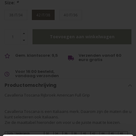
Size:
*
38 IT/34
42 IT/38
40 IT/36
Toevoegen aan winkelwagen
Gem. klantscore: 9,5
Verzenden vanaf 60
euro gratis
Voor 16:00 besteld,
vandaag verzonden
Productomschrijving
Cavalleria Toscana Rijbroek American Full Grip
Cavalleria Toscana is een Italiaans merk. Daarom zijn de maten die u
kunt selecteren ook Italiaans.
Zie de maattabel hieronder om voor u de juiste maat te kiezen.