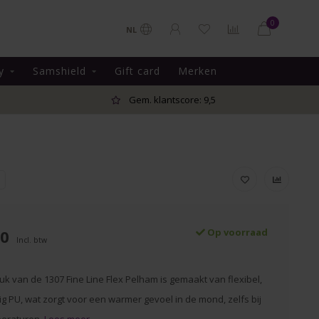
0
NL
y
Samshield
Gift card
Merken
Gem. klantscore: 9,5
00
Op voorraad
Incl. btw
k van de 1307 Fine Line Flex Pelham is gemaakt van flexibel,
ig PU, wat zorgt voor een warmer gevoel in de mond, zelfs bij