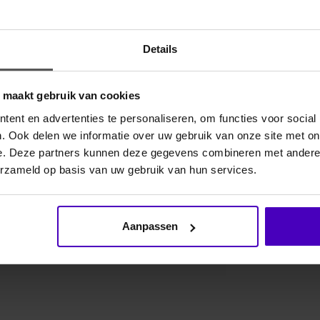
Gerelate
Details
xibel, voedselveilig PU, wat zorgt voor een warmer
o maakt gebruik van cookies
etalen kern garandeert breukvastheid en veiligheid.
 paardenmond en ligt gelijkmatig over de tong en
ent en advertenties te personaliseren, om functies voor social
. Ook delen we informatie over uw gebruik van onze site met on
dert. Het Pelham-ontwerp maakt gecombineerde
e. Deze partners kunnen deze gegevens combineren met andere i
em extra controle biedt wanneer deze is
erzameld op basis van uw gebruik van hun services.
Aanpassen
3