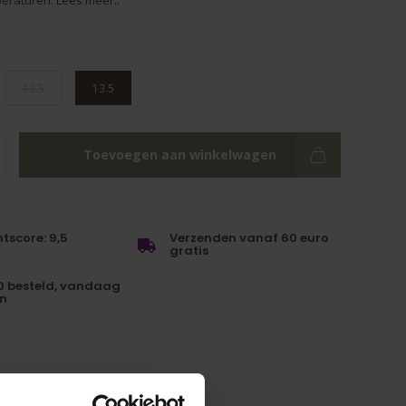
peraturen.
Lees meer..
12.5
13.5
Toevoegen aan winkelwagen
tscore: 9,5
Verzenden vanaf 60 euro
gratis
0 besteld, vandaag
n