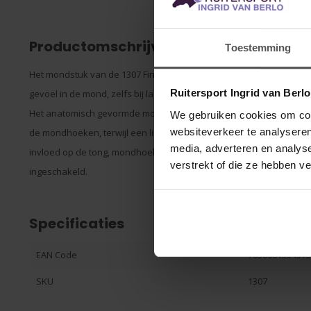
Productomschrijving
Toestemming
Het mondstuk van de 1307 Fine Line Flex Pelham is gemaakt van fle
Ruitersport Ingrid van Berl
gevoel in de mond, zelfs bij lagere temperaturen. Een verborgen m
Het anatomisch gevormde mondstuk volgt de natuurlijke lijn van de
We gebruiken cookies om cont
websiteverkeer te analyseren
de mondhoeken, terwijl een lichte tonguitsparing de druk vermin
media, adverteren en analys
invloed op de tong, mondhoeken en nek mogelijk, waarbij de kinri
verstrekt of die ze hebben v
ingeschakeld.
Specificaties
EAN Code
763000155457
SKU
1307