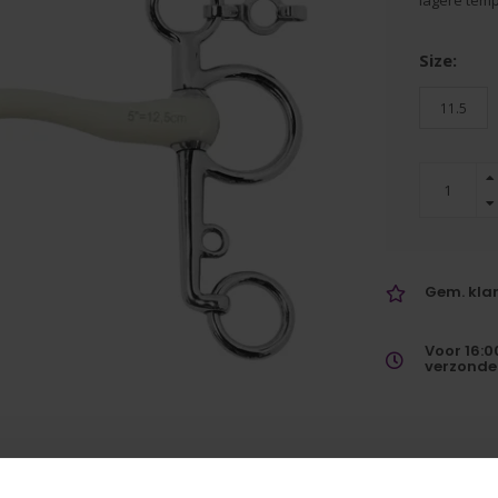
lagere tem
Size:
11.5
Gem. klan
Voor 16:0
verzonde