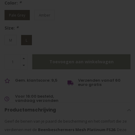
Color:
*
Pale Grey
Amber
Size:
*
M
L
Toevoegen aan winkelwagen
Gem. klantscore: 9,5
Verzenden vanaf 60
euro gratis
Voor 16:00 besteld,
vandaag verzonden
Productomschrijving
Geef de benen van je paard de bescherming en het comfort die ze
verdienen met de
Beenbeschermers Mesh Platinum FS26
. Deze