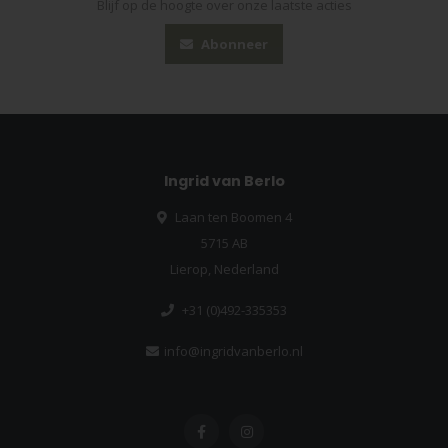
Blijf op de hoogte over onze laatste acties
Abonneer
Ingrid van Berlo
Laan ten Boomen 4
5715 AB
Lierop, Nederland
+31 (0)492-335353
info@ingridvanberlo.nl