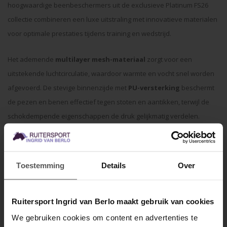
hoogwaardige beenbeschermers uit de exclusieve Platinum FS26
collectie combineren een luxe uitstraling met innovatieve materialen
voor optimale prestaties tijdens training en wedstrijd.
Het ademende
multilayer mesh-materiaal
zorgt voor een
uitstekende luchtcirculatie, waardoor warmte en vocht snel worden
afgevoerd. De stevige binnenzijde met
PU-versterking
beschermt
de pezen en benen effectief tegen stoten en aantikken, terwijl de
schokdempende eigenschappen de druk gelijkmatig verdelen.
Dankzij de ergonomische pasvorm en de stevige elastische
klittenbandsluitingen blijven de beschermers perfect op hun plaats,
zelfs tijdens intensieve trainingen. Bovendien zijn ze
Toestemming
Details
Over
onderhoudsvriendelijk en eenvoudig wasbaar.
Kenmerken
Ruitersport Ingrid van Berlo maakt gebruik van cookies
Onderdeel van de exclusieve Platinum FS26 collectie
Ademend multilayer mesh-materiaal
We gebruiken cookies om content en advertenties te
Optimale ventilatie voorkomt oververhitting