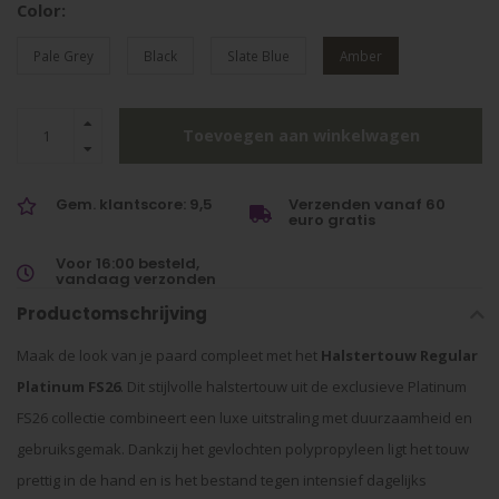
Color:
Pale Grey
Black
Slate Blue
Amber
Toevoegen aan winkelwagen
Gem. klantscore: 9,5
Verzenden vanaf 60
euro gratis
Voor 16:00 besteld,
vandaag verzonden
Productomschrijving
Maak de look van je paard compleet met het
Halstertouw Regular
Platinum FS26
. Dit stijlvolle halstertouw uit de exclusieve Platinum
FS26 collectie combineert een luxe uitstraling met duurzaamheid en
gebruiksgemak. Dankzij het gevlochten polypropyleen ligt het touw
prettig in de hand en is het bestand tegen intensief dagelijks