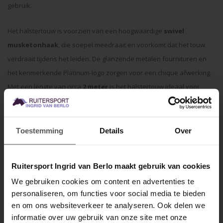
gebruik.
Het halstertouw is voorzien van een hoogwaardige
swivel
musketonhaak
, die soepel meedraait en voorkomt dat het touw
verdraait tijdens het leiden. De glanzende metalen fournituren en
het kenmerkende Platinum-logo zorgen voor een chique afwerking.
Met een lengte van circa
2 meter
is het halstertouw ideaal voor
gebruik op stal, tijdens het poetsen, laden of onderweg naar training
en wedstrijd.
Toestemming
Details
Over
Kenmerken
Onderdeel van de exclusieve Platinum FS26 collectie
Sterk gevlochten polypropyleen
Ruitersport Ingrid van Berlo maakt gebruik van cookies
Comfortabele grip
Hoogwaardige swivel musketonhaak
We gebruiken cookies om content en advertenties te
Glanzende metalen fournituren
personaliseren, om functies voor social media te bieden
Luxe Platinum-detail
MELD JE AAN VOOR
Lengte: ca. 2 meter
en om ons websiteverkeer te analyseren. Ook delen we
10% KORTING
Duurzaam en geschikt voor dagelijks gebruik
informatie over uw gebruik van onze site met onze