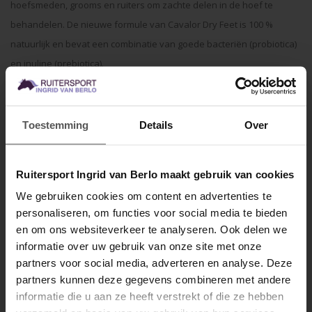
hoefsmeden, grooms en ruiters om zachte delen in de hoef te
behandelen. De nieuwe formule van Cavalor Dry Feet is 100 %
natuurlijk en bevat een combinatie van goede bacteriën (probiotica)
en inuline (prebiotica).
De inuline stimuleert de probiotica aanwezig in het product in hun
activiteit en eveneens de reeds aanwezige goede micro-organismen
Toestemming
Details
Over
op de hoef. Samen koloniseren ze het ganse hoefoppervlak
waardoor de aanwezigheid van bacteriën die rotstaal veroorzaken
Ruitersport Ingrid van Berlo maakt gebruik van cookies
tot een minimum beperkt wordt.
We gebruiken cookies om content en advertenties te
personaliseren, om functies voor social media te bieden
Specificaties
MELD JE AAN VOOR
en om ons websiteverkeer te analyseren. Ook delen we
10% KORTING
Gerelateerde producten
informatie over uw gebruik van onze site met onze
partners voor social media, adverteren en analyse. Deze
partners kunnen deze gegevens combineren met andere
informatie die u aan ze heeft verstrekt of die ze hebben
.