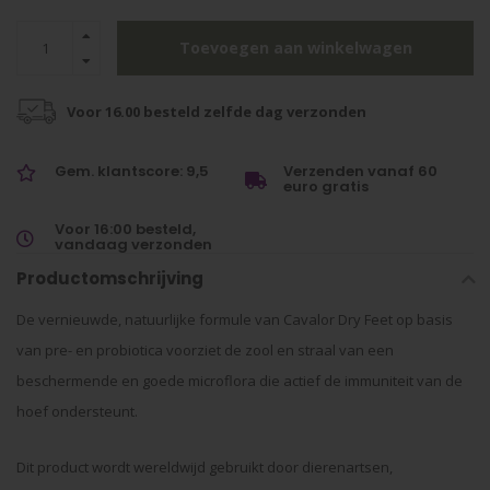
Toevoegen aan winkelwagen
Voor 16.00 besteld zelfde dag verzonden
Gem. klantscore: 9,5
Verzenden vanaf 60
euro gratis
Voor 16:00 besteld,
vandaag verzonden
Productomschrijving
De vernieuwde, natuurlijke formule van Cavalor Dry Feet op basis
van pre- en probiotica voorziet de zool en straal van een
beschermende en goede microflora die actief de immuniteit van de
hoef ondersteunt.
Dit product wordt wereldwijd gebruikt door dierenartsen,