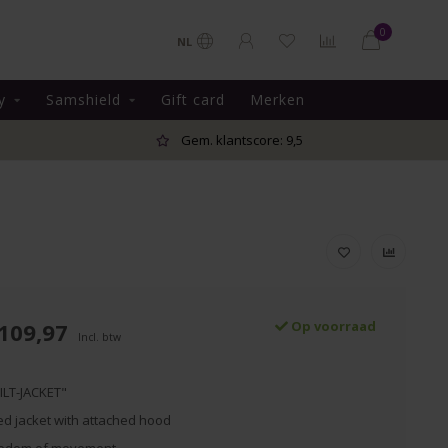
0
NL
y
Samshield
Gift card
Merken
Gem. klantscore: 9,5
109,97
Op voorraad
Incl. btw
ILT-JACKET"
ted jacket with attached hood