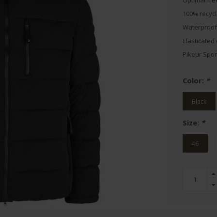
Optimal fr
100% recycl
Waterproof
Elasticated
Pikeur Spor
Color:
*
Black
Size:
*
46