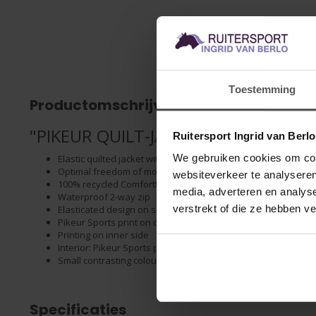
Toestemming
Productomschrijving
"PIKEUR QUILT-JACKET"
Ruitersport Ingrid van Berl
We gebruiken cookies om cont
Elastic quilted jacket with attached hood
Optimal freedom of movement
websiteverkeer te analyseren
100% recycled Comforttemp® Fibreball filling
media, adverteren en analys
Waterproof 2-way zip
verstrekt of die ze hebben v
Elasticated design on sleeves and hem
Pikeur Sports print on collar and hood
Printing on inner side
Interior: Pikeur Sports print in black
Small contrasting colour details
Specificaties