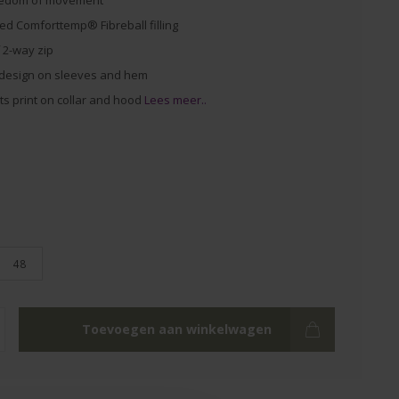
eedom of movement
ed Comforttemp® Fibreball filling
 2-way zip
 design on sleeves and hem
ts print on collar and hood
Lees meer..
48
Toevoegen aan winkelwagen