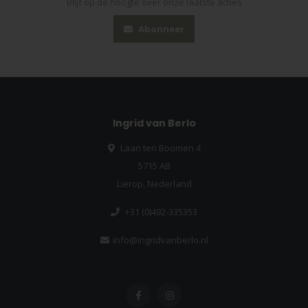
Blijf op de hoogte over onze laatste acties
Abonneer
Ingrid van Berlo
Laan ten Boomen 4
5715 AB
Lierop, Nederland
+31 (0)492-335353
info@ingridvanberlo.nl