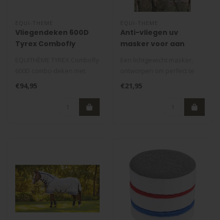
EQUI-THEME
EQUI-THEME
Vliegendeken 600D
Anti-vliegen uv
Tyrex Combofly
masker voor aan
halster
EQUITHÈME TYREX Combofly
Een lichtgewicht masker,
600D combo-deken met
ontworpen om perfect te
afneembare hals.
passen bij het halster. -
€94,95
€21,95
Bovenkant waterd..
Effec..