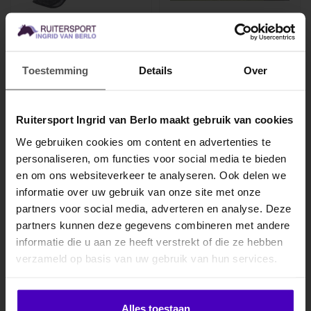
HARRY'S HORSE
QHP
Vliegenmasker Skinfit
Vliegenkap Solaire
met oren en neusstuk
zonder oren
Toestemming
Details
Over
Elastisch vliegenmasker. De
Vliegenmasker met UV-
stof rond de de ogen, de
beschermende afwerking,
neus en de oren is van
zodat je paard beschermd
€34,95
€22,95
Ruitersport Ingrid van Berlo maakt gebruik van cookies
soep..
is tegen d..
We gebruiken cookies om content en advertenties te
personaliseren, om functies voor social media te bieden
MELD JE AAN VOOR
en om ons websiteverkeer te analyseren. Ook delen we
10% KORTING
informatie over uw gebruik van onze site met onze
partners voor social media, adverteren en analyse. Deze
partners kunnen deze gegevens combineren met andere
informatie die u aan ze heeft verstrekt of die ze hebben
.
verzameld op basis van uw gebruik van hun services.
Klik hier om je korting te ontvangen
Alles toestaan