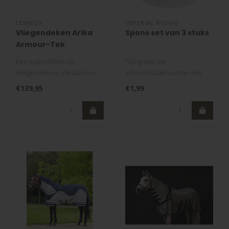
LEMIEUX
IMPERIAL RIDING
Vliegendeken Arika
Spons set van 3 stuks
Armour-Tek
Een superlichte UV-
"Upgrade uw
vliegendeken, ideaal voor
schoonmaakroutine met
bescherming bij warm weer.
onze innovatieve Set van 3
€139,95
€1,99
Innovati..
Ronde Sponzen!..