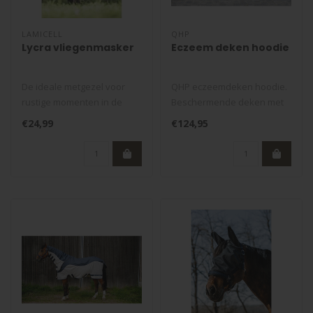
LAMICELL
QHP
Lycra vliegenmasker
Eczeem deken hoodie
De ideale metgezel voor
QHP eczeemdeken hoodie.
rustige momenten in de
Beschermende deken met
zomer. Kies voor de
hals en capuchon tegen
€24,99
€124,95
vliegenmasker..
insecten e..