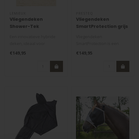
LEMIEUX
PRESTEQ
Vliegendeken
Vliegendeken
Shower-Tek
SmartProtection grijs
Een innovatieve hybride
Vliegendeken
deken, ideaal voor
SmartProtection is een
onvoorspelbare
innovatieve en technische
€149,95
€149,95
weersomstandigheden...
vliegendeken. De d..