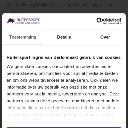
- Gemakkelijk te gebruiken: Ritssluiting voor eenvoudig aan- en
uittrekken.
DETAILS:
- Advies: gebruik een waszak voor het wassen.
Toestemming
Details
Over
- Niet in de droger drogen.
Ruitersport Ingrid van Berlo maakt gebruik van cookies
Specificaties
We gebruiken cookies om content en advertenties te
Gerelateerde producten
personaliseren, om functies voor social media te bieden
MELD JE AAN VOOR
en om ons websiteverkeer te analyseren. Ook delen we
10% KORTING
informatie over uw gebruik van onze site met onze
partners voor social media, adverteren en analyse. Deze
partners kunnen deze gegevens combineren met andere
informatie die u aan ze heeft verstrekt of die ze hebben
.
verzameld op basis van uw gebruik van hun services.