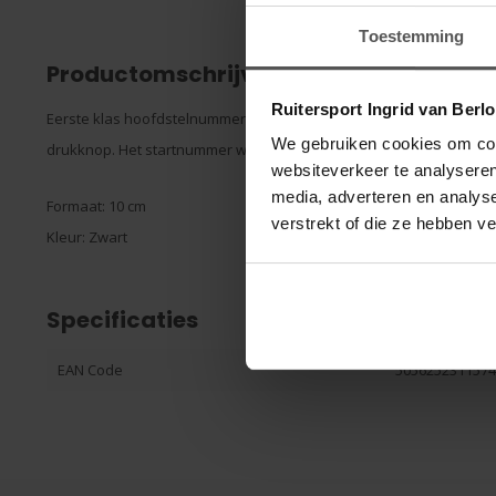
Toestemming
Productomschrijving
Ruitersport Ingrid van Berl
Eerste klas hoofdstelnummer van LeMieux. het nummer wordt aan 
We gebruiken cookies om cont
drukknop. Het startnummer wordt geleverd inclusief alle nummers.
websiteverkeer te analyseren
media, adverteren en analys
Formaat: 10 cm
verstrekt of die ze hebben v
Kleur: Zwart
Specificaties
EAN Code
505625231157