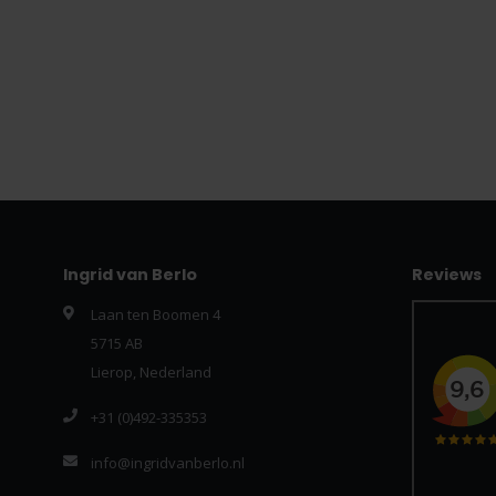
Ingrid van Berlo
Reviews
Laan ten Boomen 4
5715 AB
Lierop, Nederland
+31 (0)492-335353
info@ingridvanberlo.nl