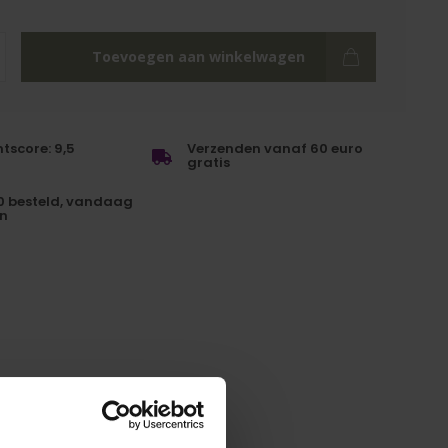
Toevoegen aan winkelwagen
tscore: 9,5
Verzenden vanaf 60 euro
gratis
0 besteld, vandaag
n