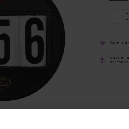
Gem. klan
Voor 16:0
verzonde