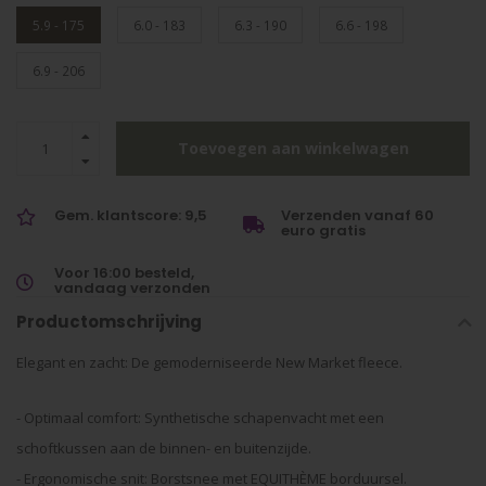
5.9 - 175
6.0 - 183
6.3 - 190
6.6 - 198
6.9 - 206
Toevoegen aan winkelwagen
Gem. klantscore: 9,5
Verzenden vanaf 60
euro gratis
Voor 16:00 besteld,
vandaag verzonden
Productomschrijving
Elegant en zacht: De gemoderniseerde New Market fleece.
- Optimaal comfort: Synthetische schapenvacht met een
schoftkussen aan de binnen- en buitenzijde.
- Ergonomische snit: Borstsnee met EQUITHÈME borduursel.