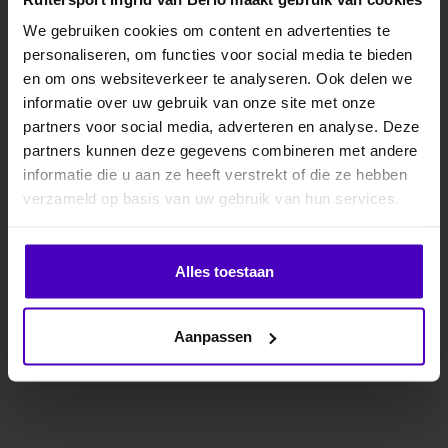
We gebruiken cookies om content en advertenties te
personaliseren, om functies voor social media te bieden
MELD JE AAN VOOR
en om ons websiteverkeer te analyseren. Ook delen we
10% KORTING
informatie over uw gebruik van onze site met onze
EQUI-THEME
EQUI-THEME
partners voor social media, adverteren en analyse. Deze
Regendeken Classic
Regendeken Classic
partners kunnen deze gegevens combineren met andere
1200D
1200D 50 gr
informatie die u aan ze heeft verstrekt of die ze hebben
.
Waterdichte, ademende
Waterdichte en ademende
verzameld op basis van uw gebruik van hun services.
deken in 1200D ripstop
hoes van 1200D ripstop-
3000/3000 navy stof.
stof 3000/3000
€99,90
€105,00
Klik hier om je korting te ontvangen
Uitgerust met ..
marineblauw. Uitge..
Alles toestaan
Nee dankje, ik wil geen korting.
Aanpassen