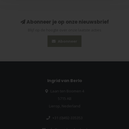
Abonneer je op onze nieuwsbrief
Blijf op de hoogte over onze laatste acties
Abonneer
Ingrid van Berlo
Laan ten Boomen 4
5715 AB
Lierop, Nederland
+31 (0)492-335353