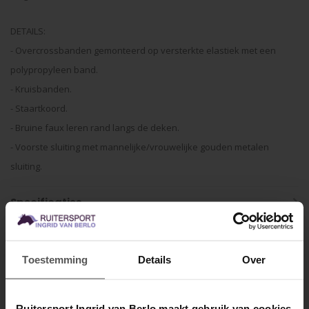
DETAILS:
- Overcrossbanden gemonteerd op versterkte elastiek met een
polypropyleen band.
- Kruisbanden.
- Staartkoord.
- Bruine faux leren rand langs de deken.
- Voorste sluiting met mannelijke/vrouwelijke gouden metalen
sluiting.
Specificaties
Gerelateerde producten
Toestemming
Details
Over
Ruitersport Ingrid van Berlo maakt gebruik van cookies