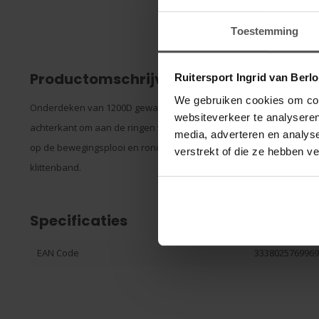
Toestemming
Productomschrijving
Ruitersport Ingrid van Berl
We gebruiken cookies om cont
Onderdeken van 1200D gewatteerd nylon met polyfill, bevestigings
websiteverkeer te analyseren
achterkant om aan de ringen van de bilriemen van de Classic 120
media, adverteren en analys
op de bewegingsplooi en rond EQUITHEME-logo aan de achterkant l
verstrekt of die ze hebben v
klittenband.
Specificaties
EAN Code
333802576996