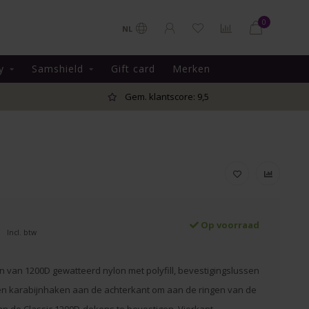
0
NL
y
Samshield
Gift card
Merken
Gem. klantscore: 9,5
Op voorraad
Incl. btw
van 1200D gewatteerd nylon met polyfill, bevestigingslussen
 en karabijnhaken aan de achterkant om aan de ringen van de