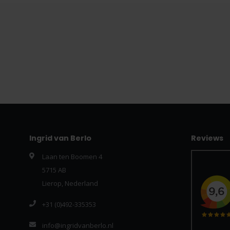
Ingrid van Berlo
Reviews
Laan ten Boomen 4
5715 AB
Lierop, Nederland
+31 (0)492-335353
info@ingridvanberlo.nl