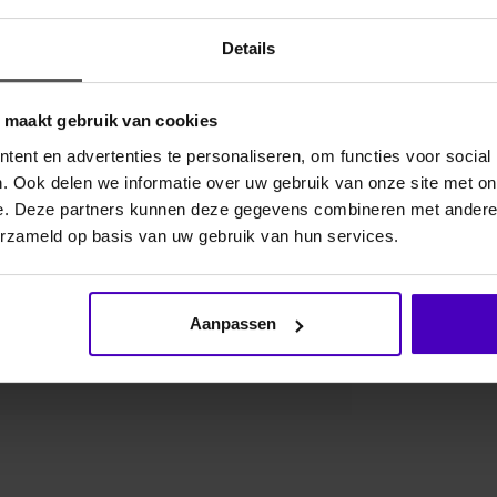
Voor 16:0
verzonde
Details
Gerelate
o maakt gebruik van cookies
ent en advertenties te personaliseren, om functies voor social
lussen bij de hals en karabijnhaken aan de
. Ook delen we informatie over uw gebruik van onze site met on
0D-dekens te bevestigen. Vierkant EQUITHEME-logo
e. Deze partners kunnen deze gegevens combineren met andere i
inks van de deken. Sluiting aan de voorkant met
erzameld op basis van uw gebruik van hun services.
Aanpassen
9