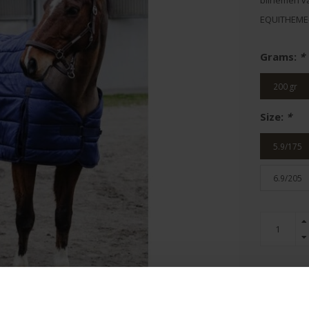
bilriemen v
EQUITHEME-
Grams:
*
200 gr
Size:
*
5.9/175
6.9/205
Gem. klan