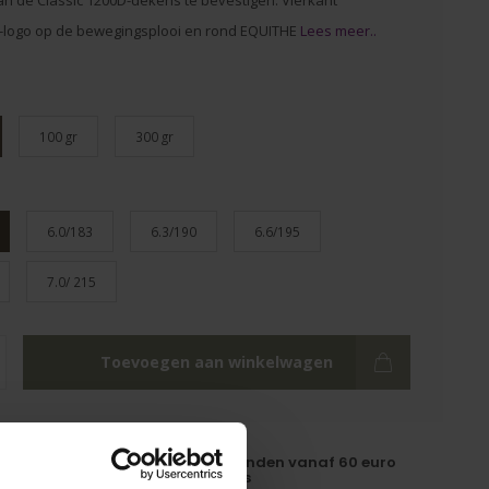
an de Classic 1200D-dekens te bevestigen. Vierkant
logo op de bewegingsplooi en rond EQUITHE
Lees meer..
100 gr
300 gr
6.0/183
6.3/190
6.6/195
7.0/ 215
Toevoegen aan winkelwagen
tscore: 9,5
Verzenden vanaf 60 euro
gratis