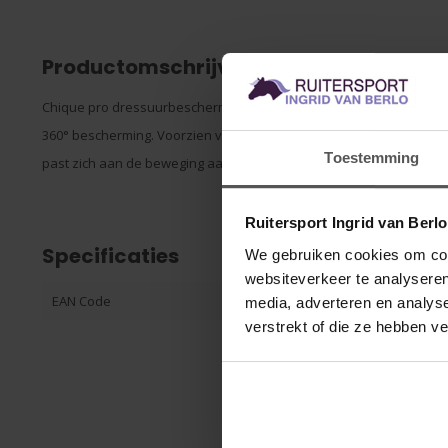
Productomschrijving
Chique pro dressuurbeschermers. Gemaakt van ademend, geperf
360° bescherming. Voorzien van een uitsparing aan de voorkant vo
Toestemming
past zich aan de beweging aan. Sluitingen van kunstleer met Plat
Ruitersport Ingrid van Berl
Specificaties
We gebruiken cookies om cont
websiteverkeer te analyseren
EAN Code
406597306288
media, adverteren en analys
verstrekt of die ze hebben v