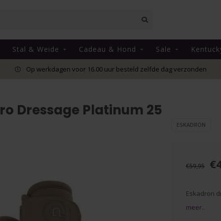
Stal & Weide
Cadeau & Hond
Sale
Kentuck
Op werkdagen voor 16.00 uur besteld zelfde dag verzonden
o Dressage Platinum 25
ESKADRON
€
€59,95
Eskadron dr
meer..