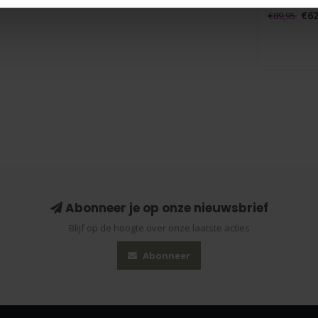
een echte e
€62
€89,95
Abonneer je op onze nieuwsbrief
Blijf op de hoogte over onze laatste acties
Abonneer