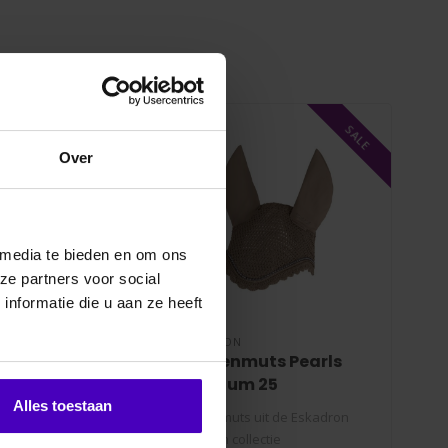
erde producten
SALE
SALE
Over
 media te bieden en om ons
ze partners voor social
nformatie die u aan ze heeft
ESKADRON
ESK
k Big Square
Vliegenmuts Pearls
Ha
l Platinum 25
Platinum 25
25
Alles toestaan
re zadeldek uit de
Vliegenmuts uit de Eskadron
Hals
atinum collectie is
Platinum collectie
coll