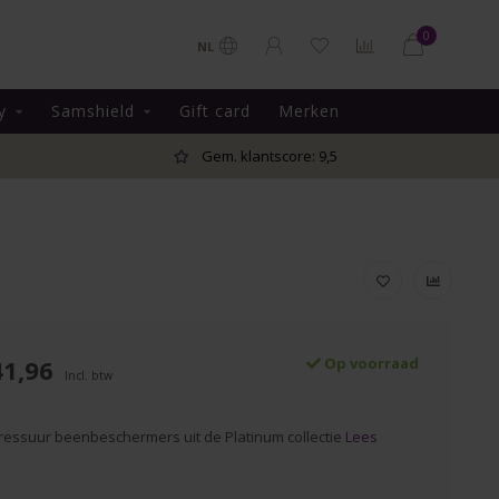
0
NL
y
Samshield
Gift card
Merken
Gem. klantscore: 9,5
41,96
Op voorraad
Incl. btw
essuur beenbeschermers uit de Platinum collectie
Lees