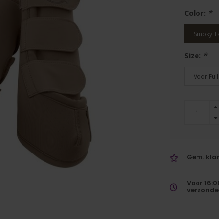
Color:
*
Smoky T
Size:
*
Voor Full
Gem. klan
Voor 16:0
verzonde