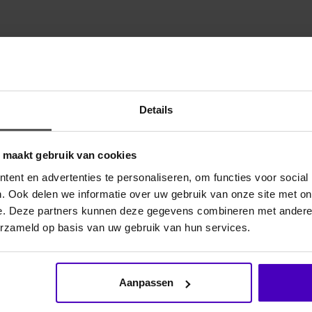
Gerelate
oreerd neopreen voor een optimale pasvorm en
or onbeperkte bewegingsvrijheid. Elastische bies
Details
inum-logo. Makkelijk te onderhouden en wasbaar.
o maakt gebruik van cookies
ent en advertenties te personaliseren, om functies voor social
. Ook delen we informatie over uw gebruik van onze site met on
8
e. Deze partners kunnen deze gegevens combineren met andere i
erzameld op basis van uw gebruik van hun services.
ESKADRON
Zadelde
Softshel
Aanpassen
De Big Squa
Eskadron Pl