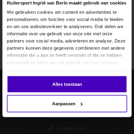
Ruitersport Ingrid van Berlo maakt gebruik van cookies
We gebruiken cookies om content en advertenties te
personaliseren, om functies voor social media te bieden
MELD JE AAN VOOR
en om ons websiteverkeer te analyseren. Ook delen we
Abonneer je op onze nieuwsbrief
10% KORTING
informatie over uw gebruik van onze site met onze
Blijf op de hoogte over onze laatste acties
partners voor social media, adverteren en analyse. Deze
partners kunnen deze gegevens combineren met andere
Abonneer
informatie die u aan ze heeft verstrekt of die ze hebben
.
verzameld op basis van uw gebruik van hun services.
Klik hier om je korting te ontvangen
Alles toestaan
Ingrid van Berlo
Nee dankje, ik wil geen korting.
Laan ten Boomen 4
Aanpassen
5715 AB
Lierop, Nederland
+31 (0)492-335353