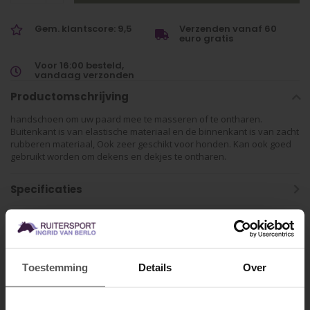
Gem. klantscore: 9,5
Verzenden vanaf 60
euro gratis
Voor 16:00 besteld,
vandaag verzonden
Productomschrijving
handschoen om uw paard mee te masseren of te ontharen.
Buitenkant is van elastische materiaal en de binnenkant is van zacht
rubberen materiaal, Ook zeer geschikt voor honden. Kan ook goed
gebruikt worden om dekens en dekjes te ontharen.
Specificaties
Gerelateerde producten
Toestemming
Details
Over