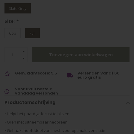
Slate Gray
Size:
*
Cob
Full
Toevoegen aan winkelwagen
Gem. klantscore: 9,5
Verzenden vanaf 60
euro gratis
Voor 16:00 besteld,
vandaag verzonden
Productomschrijving
• Helpt het paard gefocust te blijven
• Oren met uitneembaar neopreen
• Gehaakt hoofddeel van mesh voor optimale ventilatie