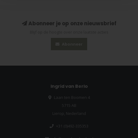
Abonneer je op onze nieuwsbrief
Blijf op de hoogte over onze laatste acties
Abonneer
Ingrid van Berlo
Laan ten Boomen 4
5715 AB
Lierop, Nederland
+31 (0)492-335353