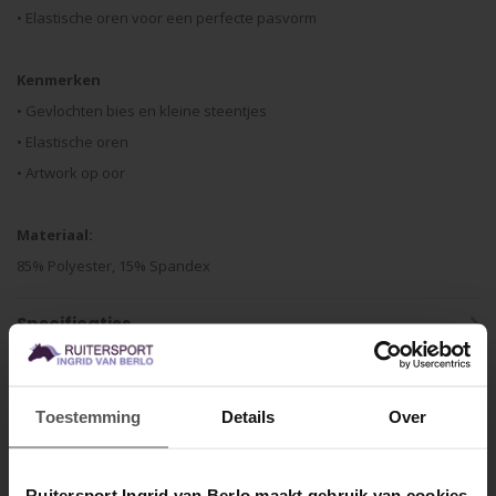
• Elastische oren voor een perfecte pasvorm
Kenmerken
• Gevlochten bies en kleine steentjes
• Elastische oren
• Artwork op oor
Materiaal:
85% Polyester, 15% Spandex
Specificaties
Gerelateerde producten
Toestemming
Details
Over
SALE
SALE
Ruitersport Ingrid van Berlo maakt gebruik van cookies