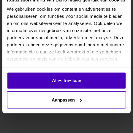
We gebruiken cookies om content en advertenties te
personaliseren, om functies voor social media te bieden
MELD JE AAN VOOR
en om ons websiteverkeer te analyseren. Ook delen we
10% KORTING
informatie over uw gebruik van onze site met onze
BR
BR
partners voor social media, adverteren en analyse. Deze
Zadeldek Idzard
Zadeldek Izzy
partners kunnen deze gegevens combineren met andere
informatie die u aan ze heeft verstrekt of die ze hebben
.
• Compleet 3D mesh
• Sportieve uitstraling
verzameld op basis van uw gebruik van hun services.
zadeldek zorgt voor
• Blijft perfect op zijn
optimale
plaats door de anatomisch
€38,46
€45,46
€54,95
€64,95
Klik hier om je korting te ontvangen
temperatuurregeling
..
Alles toestaan
• Blijf..
Nee dankje, ik wil geen korting.
Aanpassen