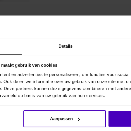
Gerelate
tige set voor de kleine paardenliefhebber én hun
int is tot in detail ontworpen om perfect te passen bij
Details
llemaal in het herkenbare LeMieux-design met
o maakt gebruik van cookies
i-ruiter klaar te maken voor een dag vol avonturen
ent en advertenties te personaliseren, om functies voor social
. Ook delen we informatie over uw gebruik van onze site met on
e. Deze partners kunnen deze gegevens combineren met andere i
erzameld op basis van uw gebruik van hun services.
LEMIEUX
Toy Pon
5
Aanpassen
Prachtige m
een echt L