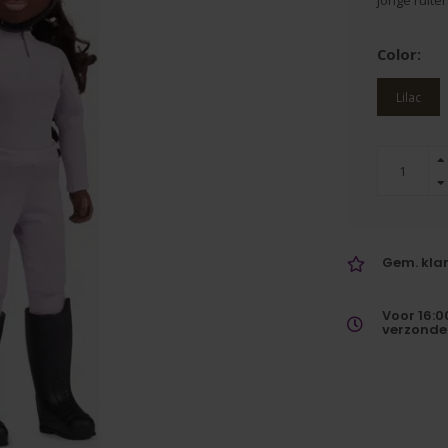
jonge ruiter
Color:
Lilac
Gem. klan
Voor 16:0
verzonde