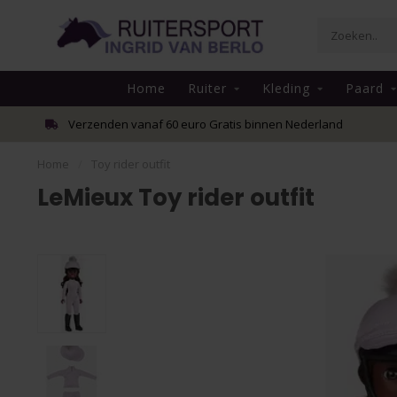
Home
Ruiter
Kleding
Paard
Verzenden vanaf 60 euro Gratis binnen Nederland
Home
/
Toy rider outfit
LeMieux Toy rider outfit