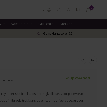
0
NL
y
Samshield
Gift card
Merken
Gem. klantscore: 9,5
Op voorraad
Incl. btw
oy Rider Outfit in lilac is een stijlvolle set voor je LeMieux
clusief rijbroek, trui, laarsjes en cap – perfect cadeau voor