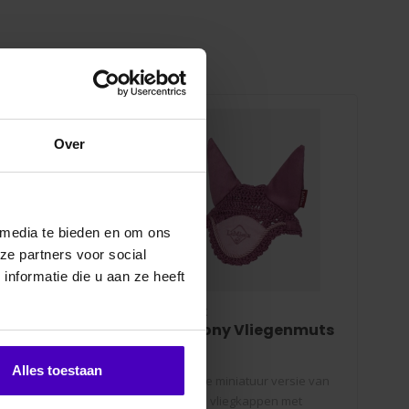
erde producten
Over
 media te bieden en om ons
ze partners voor social
nformatie die u aan ze heeft
LEMIEUX
LEM
y Zadeldek
Toy Pony Vliegenmuts
To
be
Alles toestaan
iniatuur replica van
Identieke miniatuur versie van
De 
eMieux zadeldek.
de grote vliegkappen met
Bee