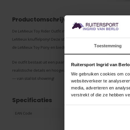
Productomschrijving
De LeMieux Toy Rider Outfit in Lilac is een onweerstaanbaar schat
LeMieux knuffelpony! Deze stijlvolle ruiteroutfit in een zachte lila t
Toestemming
de LeMieux Toy Pony en biedt eindeloos speelplezier.
De outfit bestaat uit een paardrijbroek, trui, rijlaarzen en cap, a
Ruitersport Ingrid van Berl
realistische details en hoogwaardige afwerking. Perfect om de min
We gebruiken cookies om cont
— van stal tot showring!
websiteverkeer te analyseren
media, adverteren en analys
verstrekt of die ze hebben v
Specificaties
EAN Code
506324011504