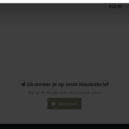
Perfect gew
€22,95
Abonneer je op onze nieuwsbrief
Blijf op de hoogte over onze laatste acties
Abonneer