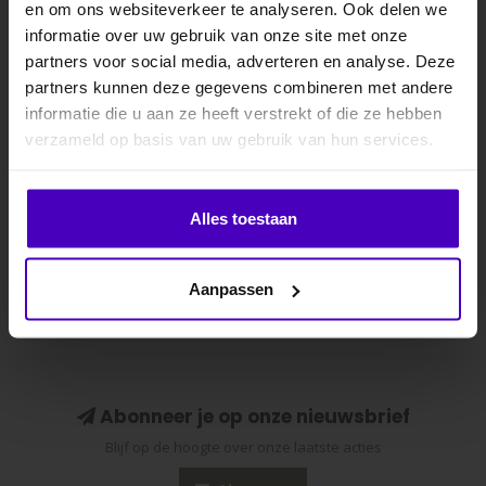
en om ons websiteverkeer te analyseren. Ook delen we
10% KORTING
van 3
informatie over uw gebruik van onze site met onze
Armband jula set van 3
Klassieke vorm die
partners voor social media, adverteren en analyse. Deze
Luxe armbandenset
geschikt is voor een breed
partners kunnen deze gegevens combineren met andere
bestaande uit 3
scala aan zadels * Extra
informatie die u aan ze heeft verstrekt of die ze hebben
€24,95
€69,95
.
verschillende ontw..
hoge scho..
verzameld op basis van uw gebruik van hun services.
Klik hier om je korting te ontvangen
Alles toestaan
Nee dankje, ik wil geen korting.
Aanpassen
Abonneer je op onze nieuwsbrief
Blijf op de hoogte over onze laatste acties