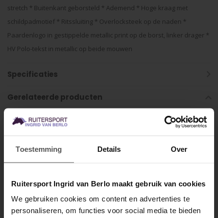
stretch * Buitenkant geborsteld * Ademend * Hoge kraag met
schildpadmotief * Ritssluiting * Overlocksteek op de naden *
Paardenlogo in gestippelde metallic print op de borst, linker drager *
HV Polo-tekst in metallic op beide mouwen
Specificaties
Gerelateerde producten
Toestemming
Details
Over
Ruitersport Ingrid van Berlo maakt gebruik van cookies
We gebruiken cookies om content en advertenties te
HV POLO
HV POLO
personaliseren, om functies voor social media te bieden
MELD JE AAN VOOR
Armband Jula set
Zadeldek Essential