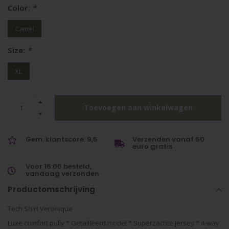
Color:
*
Camel
Size:
*
XL
Toevoegen aan winkelwagen
Gem. klantscore: 9,5
Verzenden vanaf 60
euro gratis
Voor 16:00 besteld,
vandaag verzonden
Productomschrijving
Tech Shirt Veronique
Luxe comfort pully * Getailleerd model * Superzachte jersey * 4-way