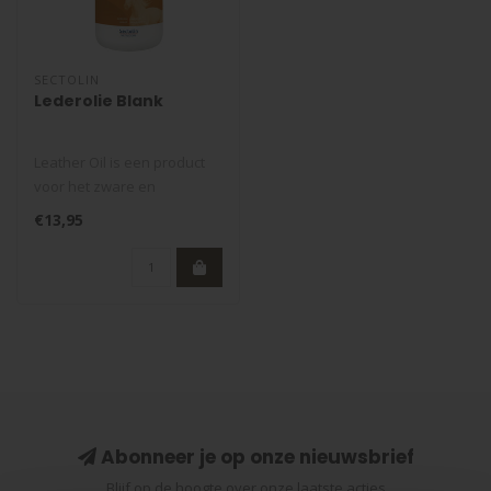
SECTOLIN
Lederolie Blank
Leather Oil is een product
voor het zware en
achterstallige
€13,95
lederonderhoud. Trek..
Abonneer je op onze nieuwsbrief
Blijf op de hoogte over onze laatste acties