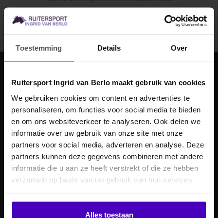
Abonneer
Toestemming
Details
Over
Ruitersport Ingrid van Berlo maakt gebruik van cookies
Ingrid van Berlo
We gebruiken cookies om content en advertenties te
Laan ten Boomen 4
personaliseren, om functies voor social media te bieden
MELD JE AAN VOOR
5715 AB
en om ons websiteverkeer te analyseren. Ook delen we
10% KORTING
Lierop, Nederland
informatie over uw gebruik van onze site met onze
partners voor social media, adverteren en analyse. Deze
+31 (0)492-335353
partners kunnen deze gegevens combineren met andere
info@ingridvanberlo.nl
informatie die u aan ze heeft verstrekt of die ze hebben
.
verzameld op basis van uw gebruik van hun services.
Klik hier om je korting te ontvangen
Alles toestaan