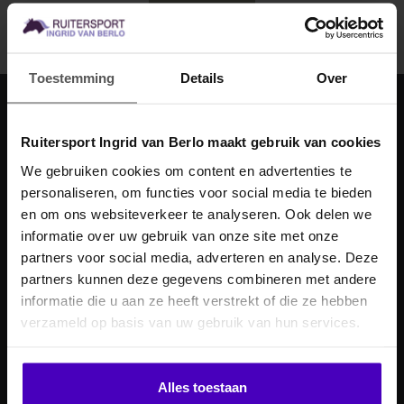
Abonneer
Toestemming
Details
Over
Ingrid van Berlo
Ruitersport Ingrid van Berlo maakt gebruik van cookies
Laan ten Boomen 4
We gebruiken cookies om content en advertenties te
5715 AB
personaliseren, om functies voor social media te bieden
MELD JE AAN VOOR
en om ons websiteverkeer te analyseren. Ook delen we
Lierop, Nederland
10% KORTING
informatie over uw gebruik van onze site met onze
+31 (0)492-335353
partners voor social media, adverteren en analyse. Deze
partners kunnen deze gegevens combineren met andere
info@ingridvanberlo.nl
informatie die u aan ze heeft verstrekt of die ze hebben
.
verzameld op basis van uw gebruik van hun services.
Klik hier om je korting te ontvangen
Alles toestaan