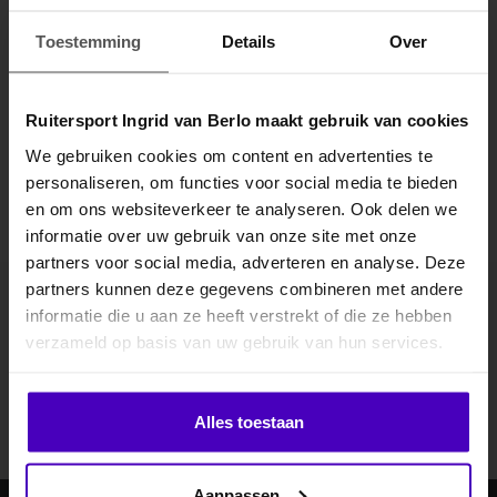
Specificaties
Toestemming
Details
Over
Gerelateerde producten
Ruitersport Ingrid van Berlo maakt gebruik van cookies
We gebruiken cookies om content en advertenties te
personaliseren, om functies voor social media te bieden
MELD JE AAN VOOR
en om ons websiteverkeer te analyseren. Ook delen we
10% KORTING
informatie over uw gebruik van onze site met onze
partners voor social media, adverteren en analyse. Deze
partners kunnen deze gegevens combineren met andere
informatie die u aan ze heeft verstrekt of die ze hebben
.
Abonneer je op onze nieuwsbrief
verzameld op basis van uw gebruik van hun services.
Blijf op de hoogte over onze laatste acties
Klik hier om je korting te ontvangen
Abonneer
Alles toestaan
Nee dankje, ik wil geen korting.
Aanpassen