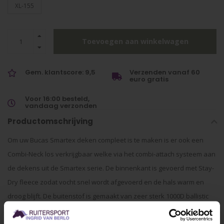
XL-155
Toevoegen aan winkelwagen
Gem. klantscore: 9,5
Verzenden vanaf 60
euro gratis
Voor 16:00 besteld,
vandaag verzonden
Productomschrijving
Om uw Bucas Smartex deken compleet is te maken is er ook een
Combi-Neck los verkrijgbaar welke via het combi-attach systeem aan
de dekens uit de Smartex serie. De binnenkant is gevoerd met Stay-
Dry fleece zodat vocht snel wordt afgevoerd en de hals warm en
droog blijft. De buitenstof is gemaakt van zeer sterk 1000D ballistic
nylon. Ook is de hals zeer goed ademend met zijn 4000 g/m2 24 uur.