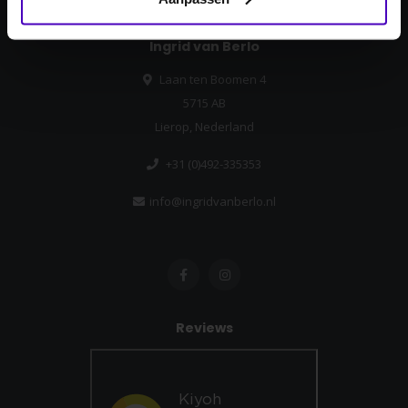
Ingrid van Berlo
Laan ten Boomen 4
5715 AB
Lierop, Nederland
+31 (0)492-335353
info@ingridvanberlo.nl
Reviews