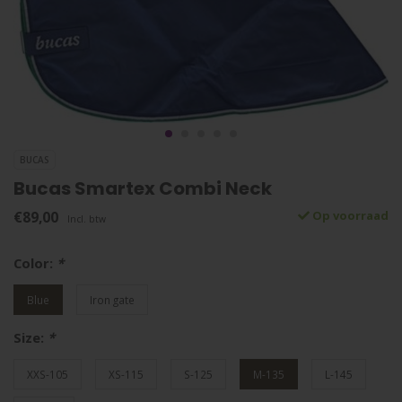
BUCAS
Bucas Smartex Combi Neck
€89,00
Op voorraad
Incl. btw
Color:
*
Blue
Iron gate
Size:
*
XXS-105
XS-115
S-125
M-135
L-145