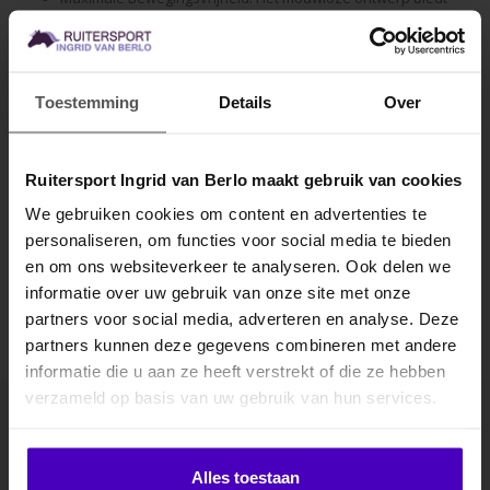
optimale bewegingsvrijheid en ventilatie, zodat je koel en
comfortabel blijft.
Eenvoudig te Onderhouden: Het duurzame materiaal is
onderhoudsvriendelijk en blijft mooi.
Toestemming
Details
Over
Specificaties
Ruitersport Ingrid van Berlo maakt gebruik van cookies
Gerelateerde producten
We gebruiken cookies om content en advertenties te
personaliseren, om functies voor social media te bieden
MELD JE AAN VOOR
en om ons websiteverkeer te analyseren. Ook delen we
10% KORTING
informatie over uw gebruik van onze site met onze
partners voor social media, adverteren en analyse. Deze
partners kunnen deze gegevens combineren met andere
informatie die u aan ze heeft verstrekt of die ze hebben
.
verzameld op basis van uw gebruik van hun services.
Abonneer je op onze nieuwsbrief
Klik hier om je korting te ontvangen
Blijf op de hoogte over onze laatste acties
Alles toestaan