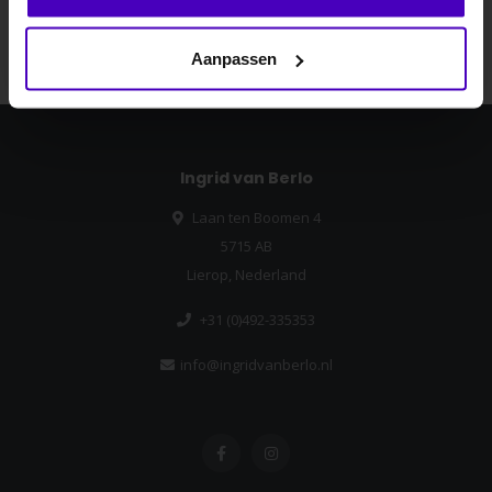
Abonneer
Nee dankje, ik wil geen korting.
Aanpassen
Ingrid van Berlo
Laan ten Boomen 4
5715 AB
Lierop, Nederland
+31 (0)492-335353
info@ingridvanberlo.nl