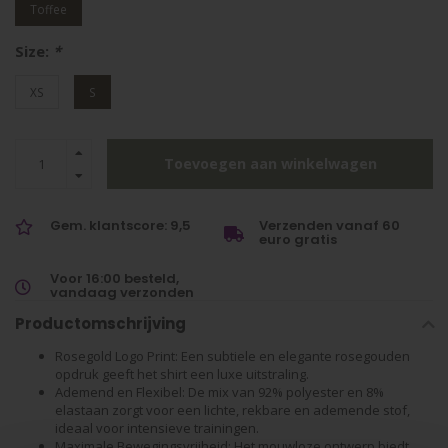
Toffee
Size:
*
XS
S
Toevoegen aan winkelwagen
Gem. klantscore: 9,5
Verzenden vanaf 60
euro gratis
Voor 16:00 besteld,
vandaag verzonden
Productomschrijving
Rosegold Logo Print: Een subtiele en elegante rosegouden
opdruk geeft het shirt een luxe uitstraling.
Ademend en Flexibel: De mix van 92% polyester en 8%
elastaan zorgt voor een lichte, rekbare en ademende stof,
ideaal voor intensieve trainingen.
Maximale Bewegingsvrijheid: Het mouwloze ontwerp biedt