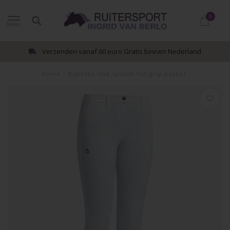
0
MENU
Verzenden vanaf 60 euro Gratis binnen Nederland
Home
/
Rijbroek line system full grip pocket