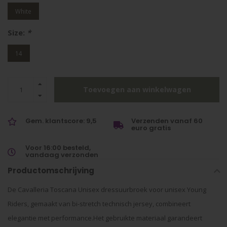
White
Size:
*
14
Toevoegen aan winkelwagen
Gem. klantscore: 9,5
Verzenden vanaf 60
euro gratis
Voor 16:00 besteld,
vandaag verzonden
Productomschrijving
De Cavalleria Toscana Unisex dressuurbroek voor unisex Young
Riders, gemaakt van bi-stretch technisch jersey, combineert
elegantie met performance.
Het gebruikte materiaal garandeert