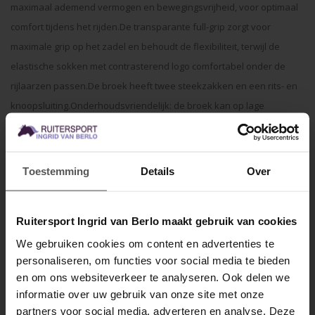
maximaal ademend vermogen en bewegingsvrijheid, voor optimaal
comfort tijdens het rijden.
De transparante full-grip zorgt voor
maximale grip op het zadel en behoudt de flexibiliteit, terwijl de
elastische sokken met contrasterend logo comfortabel onder de
rijlaarzen passen.
De broek heeft twee steekzakken en een rits- en
knoopsluiting.
Onderhoudsvriendelijk: de broek kan op lage
temperaturen worden gewassen en droogt snel.
• Ademend
Toestemming
Details
Over
• Antibacterieel materiaal
Ruitersport Ingrid van Berlo maakt gebruik van cookies
• Anti-uv-bescherming
We gebruiken cookies om content en advertenties te
personaliseren, om functies voor social media te bieden
MELD JE AAN VOOR
• Snel drogend
en om ons websiteverkeer te analyseren. Ook delen we
10% KORTING
informatie over uw gebruik van onze site met onze
Specificaties
partners voor social media, adverteren en analyse. Deze