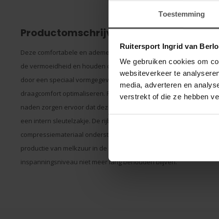
Toestemming
Productomschrijving
Ruitersport Ingrid van Berl
Deze comfortabele en ademende rijbroeken bieden door speciale
We gebruiken cookies om cont
de vermoeidheid en houden de spieren onder spanning. Het zeer 
websiteverkeer te analyseren
door een speciaal vormgegeven band en lasergesneden zomen, die 
media, adverteren en analys
draagcomfort optimaliseren. Robuust versterkt siliconen zitvlak voo
verstrekt of die ze hebben v
naden zorgen ervoor dat deze breeches zich prima aan uw lichaam
een intern sleutelzakje. De rijbroek bestaat uit ultralicht 360-str
compressiemateriaal ondersteunt door de gericht vaste druk niet 
productie van melkzuur in de spier. Als er veel melkzuur in de spi
inspanningsniveau niet meer lang behouden blijven.