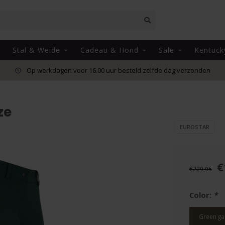
Stal & Weide
Cadeau & Hond
Sale
Kentuck
Op werkdagen voor 16.00 uur besteld zelfde dag verzonden
ze
EUROSTAR
€
€229,95
Color:
*
Green ga