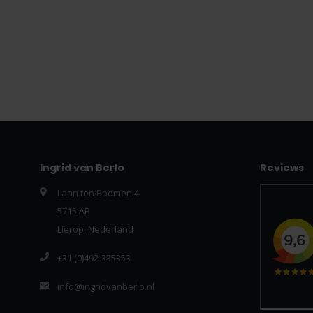
Ingrid van Berlo
Reviews
Laan ten Boomen 4
5715 AB
Lierop, Nederland
+31 (0)492-335353
info@ingridvanberlo.nl