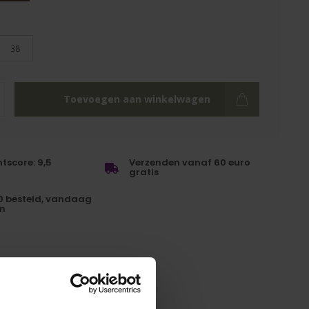
38
Toevoegen aan winkelwagen
tscore: 9,5
Verzenden vanaf 60 euro
gratis
0 besteld, vandaag
n