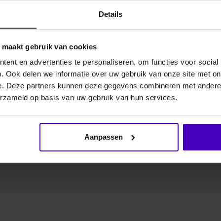
Details
Gerelate
o maakt gebruik van cookies
 compressiezones spierondersteuning, reduceren
ent en advertenties te personaliseren, om functies voor social
innovatieve design onderscheidt zich onder andere
. Ook delen we informatie over uw gebruik van onze site met on
het volume reduceren en tegelijkertijd het
e. Deze partners kunnen deze gegevens combineren met andere i
r uitstekende stabiliteit in het zadel. Ergonomische
erzameld op basis van uw gebruik van hun services.
svorm aanpassen. Een zakje met ritssluiting en
etch-materiaal met aangenaam zachte haptiek. Het
alleen de spieren, maar verlangzaamt ook de
Aanpassen
er wordt geproduceerd, kan het actuele