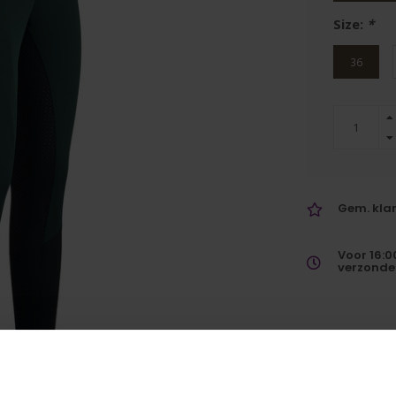
Size:
*
36
Gem. klan
Voor 16:0
verzonde