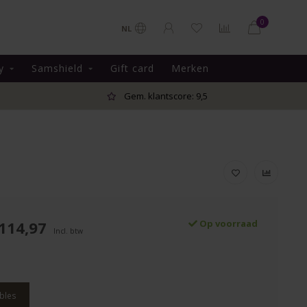
0
NL
y
Samshield
Gift card
Merken
Gem. klantscore: 9,5
114,97
Op voorraad
Incl. btw
bles