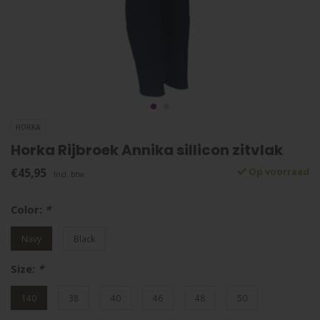
HORKA
Horka Rijbroek Annika sillicon zitvlak
€45,95
Op voorraad
Incl. btw
Color:
*
Navy
Black
Size:
*
140
38
40
46
48
50