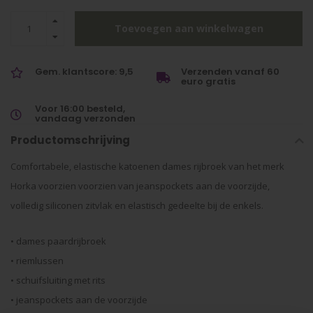
Toevoegen aan winkelwagen
Gem. klantscore: 9,5
Verzenden vanaf 60
euro gratis
Voor 16:00 besteld,
vandaag verzonden
Productomschrijving
Comfortabele, elastische katoenen dames rijbroek van het merk
Horka voorzien voorzien van jeanspockets aan de voorzijde,
volledig siliconen zitvlak en elastisch gedeelte bij de enkels.
• dames paardrijbroek
• riemlussen
• schuifsluiting met rits
• jeanspockets aan de voorzijde