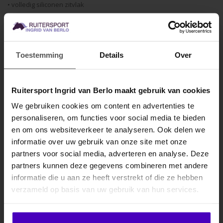
• volledig siliconen zitvlak
• elastisch gedeelte bij de enkels
• machinewasbaar
Toestemming
Details
Over
Samenstelling: 95% gebreid katoen, 5% elastaan
Specificaties
Ruitersport Ingrid van Berlo maakt gebruik van cookies
We gebruiken cookies om content en advertenties te
Gerelateerde producten
personaliseren, om functies voor social media te bieden
MELD JE AAN VOOR
en om ons websiteverkeer te analyseren. Ook delen we
10% KORTING
informatie over uw gebruik van onze site met onze
partners voor social media, adverteren en analyse. Deze
partners kunnen deze gegevens combineren met andere
informatie die u aan ze heeft verstrekt of die ze hebben
.
verzameld op basis van uw gebruik van hun services.
Klik hier om je korting te ontvangen
Abonneer je op onze nieuwsbrief