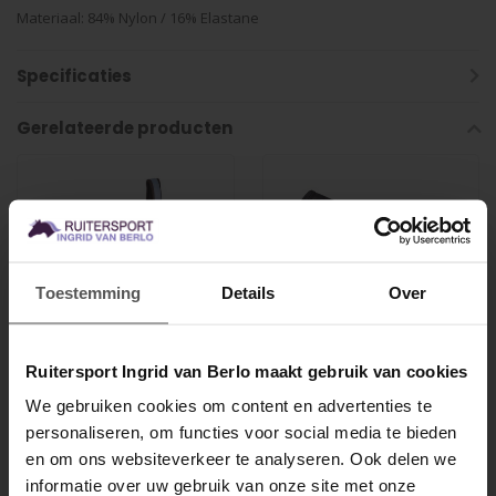
Materiaal: 84% Nylon / 16% Elastane
Specificaties
Gerelateerde producten
Toestemming
Details
Over
Ruitersport Ingrid van Berlo maakt gebruik van cookies
HARRY'S HORSE
HARRY'S HORSE
Halsterset Larache
Zadeldek Amot
We gebruiken cookies om content en advertenties te
personaliseren, om functies voor social media te bieden
MELD JE AAN VOOR
en om ons websiteverkeer te analyseren. Ook delen we
Halsterset afgewerkt met
Zadeldek met koord en
10% KORTING
informatie over uw gebruik van onze site met onze
een sierbies langs het
platkoord, de voering is