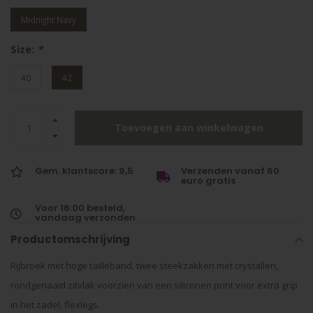
Midnight Navy
Size:
*
40
42
Toevoegen aan winkelwagen
Gem. klantscore: 9,5
Verzenden vanaf 60
euro gratis
Voor 16:00 besteld,
vandaag verzonden
Productomschrijving
Rijbroek met hoge tailleband, twee steekzakken met crystallen,
rondgenaaid zitvlak voorzien van een siliconen print voor extra grip
in het zadel, flexlegs.