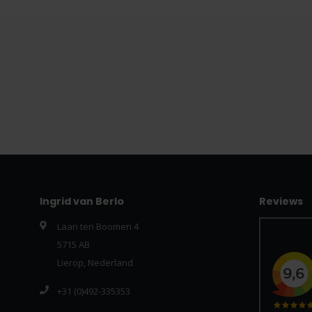
Ingrid van Berlo
Reviews
Laan ten Boomen 4
5715 AB
Lierop, Nederland
+31 (0)492-335353