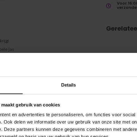
Voor 16:0
verzonde
Gerelate
rijgt
bele jas
Details
en 5 minuten. Zeker op wedstrijddagen wil je dan
o maakt gebruik van cookies
rzorgd uitziet. De ANKY® regenjas is gemaakt voor
ent en advertenties te personaliseren, om functies voor social
. Ook delen we informatie over uw gebruik van onze site met on
e. Deze partners kunnen deze gegevens combineren met andere i
n blijf je ook op regenachtige (wedstrijd)dagen
erzameld op basis van uw gebruik van hun services.