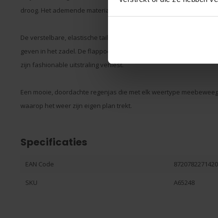
droog. Het ademende materiaal en de mesh ventilatie zorgen ervoor d
De verstelbare, elastische taille geeft de jas een elegante pasvorm,
geven in het zadel. De flappockets met verborgen drukknopen en de
zijn fashionable uitstraling verliest.
Een mooie, doordachte regenjas die met elk weertype meebeweegt;
waarop het weer zijn eigen plan trekt.
Specificaties
EAN Code
872078227142
SKU
A65248