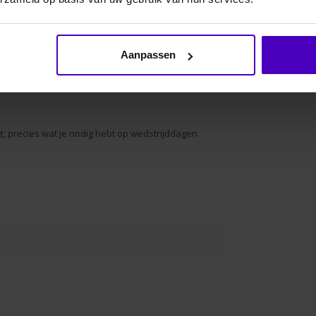
at zodat de jas luchtig blijft en niet gaat plakken.
 terwijl de zij-splitten met drukknopen je de ruimte
Aanpassen
 2-way rits maken de jas praktisch, zonder dat hij
 precies wat je nodig hebt op wedstrijddagen
0