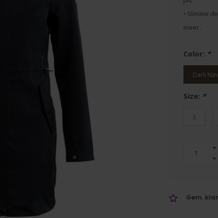
jas
• Slimme de
meer..
Color:
*
Dark Nav
Size:
*
S
Gem. klan