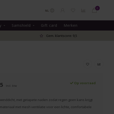
0
NL
y
Samshield
Gift card
Merken
Gem. klantscore: 9,5
95
Op voorraad
Incl. btw
 winddicht, met getapete naden zodat regen geen kans krijgt
ateriaal met mesh ventilatie voor een lichte, comfortabele