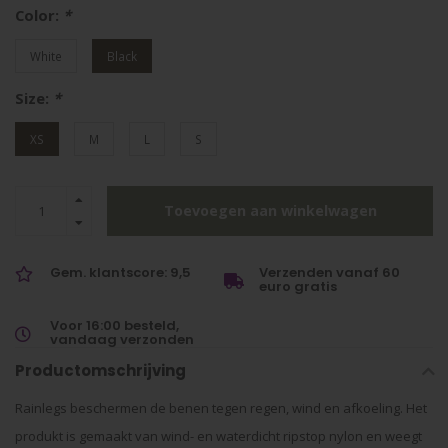
Color:
*
White
Black
Size:
*
XS
M
L
S
Toevoegen aan winkelwagen
Gem. klantscore: 9,5
Verzenden vanaf 60
euro gratis
Voor 16:00 besteld,
vandaag verzonden
Productomschrijving
Rainlegs beschermen de benen tegen regen, wind en afkoeling. Het
produkt is gemaakt van wind- en waterdicht ripstop nylon en weegt