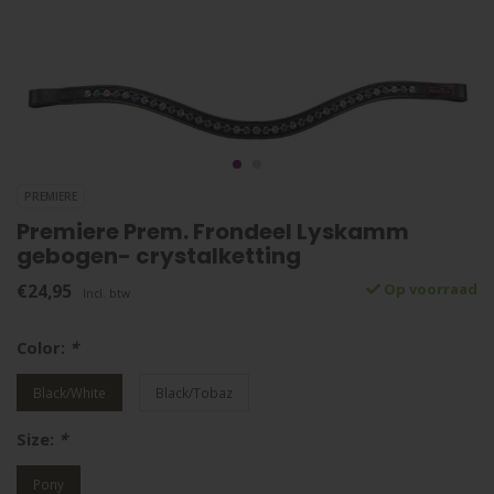
PREMIERE
Premiere Prem. Frondeel Lyskamm
gebogen- crystalketting
€24,95
Op voorraad
Incl. btw
Color:
*
Black/White
Black/Tobaz
Size:
*
Pony