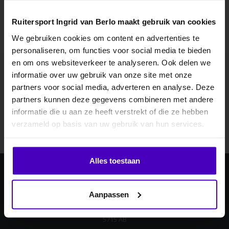
Ruitersport Ingrid van Berlo maakt gebruik van cookies
We gebruiken cookies om content en advertenties te
personaliseren, om functies voor social media te bieden
MELD JE AAN VOOR
en om ons websiteverkeer te analyseren. Ook delen we
10% KORTING
informatie over uw gebruik van onze site met onze
Abonneer je op onze nieuwsbrief
partners voor social media, adverteren en analyse. Deze
Blijf op de hoogte over onze laatste acties
partners kunnen deze gegevens combineren met andere
informatie die u aan ze heeft verstrekt of die ze hebben
.
Abonneer
verzameld op basis van uw gebruik van hun services.
Klik hier om je korting te ontvangen
Alles toestaan
Nee dankje, ik wil geen korting.
Ingrid van Berlo
Aanpassen
Laan ten Boomen 4
5715 AB