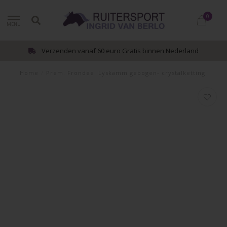
0
MENU
Verzenden vanaf 60 euro Gratis binnen Nederland
Home
/
Prem. Frondeel Lyskamm gebogen- crystalketting