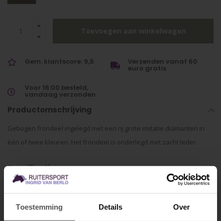
Toevoegen aan winkelwagen
Gem. klantscore: 9,5
Verzenden vanaf 60
euro gratis
Voor 16:00 besteld,
vandaag verzonden
Productomschrijving
Gebogen frondeel ingelegd met een rij grote imitatie diamanten in
één of twee kleuren. Het frondeel is onderlegd met zacht leder.
Specificaties
Gerelateerde producten
Toestemming
Details
Over