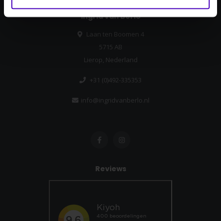
Ingrid van Berlo
Laan ten Boomen 4
5715 AB
Lierop, Nederland
+31 (0)492-335353
info@ingridvanberlo.nl
Reviews