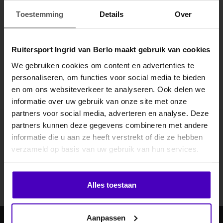
Specificaties
Toestemming
Details
Over
Gerelateerde producten
Ruitersport Ingrid van Berlo maakt gebruik van cookies
We gebruiken cookies om content en advertenties te
personaliseren, om functies voor social media te bieden
MELD JE AAN VOOR
en om ons websiteverkeer te analyseren. Ook delen we
10% KORTING
informatie over uw gebruik van onze site met onze
partners voor social media, adverteren en analyse. Deze
partners kunnen deze gegevens combineren met andere
Abonneer je op onze nieuwsbrief
informatie die u aan ze heeft verstrekt of die ze hebben
.
verzameld op basis van uw gebruik van hun services.
Blijf op de hoogte over onze laatste acties
Abonneer
Klik hier om je korting te ontvangen
Alles toestaan
Nee dankje, ik wil geen korting.
Aanpassen