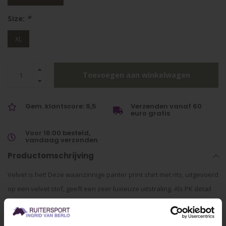
Size:
*
XL
Toevoegen aan winkelwagen
Gem. klantscore: 9,5
Verzenden vanaf 60
euro gratis
Voor 16:00 besteld,
vandaag verzonden
Productomschrijving
Velvet is het! Deze waanzinnige panter print shirt met rits, uitgevoerd
op een velvet stof, geeft een zeer luxieuze uitstraling. Als PK detail
zit er een copper print op de borst.