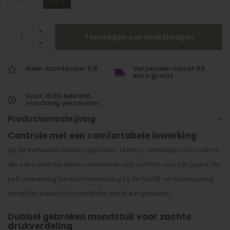
12.5
13.5
Toevoegen aan winkelwagen
Gem. klantscore: 9,5
Verzenden vanaf 60
euro gratis
Voor 16:00 besteld,
vandaag verzonden
Productomschrijving
Controle met een comfortabele inwerking
De BR Pelhambit Dubbel Gebroken 18 mm is ontworpen voor ruiters
die extra controle willen combineren met comfort voor het paard. De
pelhamwerking biedt ondersteuning bij de hoofd- en halshouding,
terwijl het paard toch vriendelijk wordt aangestuurd.
Dubbel gebroken mondstuk voor zachte
drukverdeling