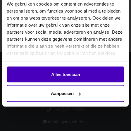
We gebruiken cookies om content en advertenties te
personaliseren, om functies voor social media te bieden
Abonneer je op onze nieuwsbrief
MELD JE AAN VOOR
en om ons websiteverkeer te analyseren. Ook delen we
Blijf op de hoogte over onze laatste acties
10% KORTING
informatie over uw gebruik van onze site met onze
Abonneer
partners voor social media, adverteren en analyse. Deze
partners kunnen deze gegevens combineren met andere
informatie die u aan ze heeft verstrekt of die ze hebben
.
verzameld op basis van uw gebruik van hun services.
Klik hier om je korting te ontvangen
Ingrid van Berlo
Alles toestaan
Laan ten Boomen 4
Nee dankje, ik wil geen korting.
5715 AB
Aanpassen
Lierop, Nederland
+31 (0)492-335353
info@ingridvanberlo.nl