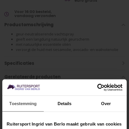
euro gratis
Voor 16:00 besteld,
vandaag verzonden
Productomschrijving
geur-neutraliserende vachtspray
geeft een langdurig natuurlijk geurscherm
met natuurlijke essentiële oliën
verzorgt de huid met sesamolie, avocado- en walnotenolie
Specificaties
Gerelateerde producten
Toestemming
Details
Over
Ruitersport Ingrid van Berlo maakt gebruik van cookies