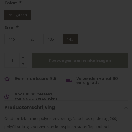
Color:
*
Armygreen
Size:
*
115
125
135
145
Toevoegen aan winkelwagen
Gem. klantscore: 9,5
Verzenden vanaf 60
euro gratis
Voor 16:00 besteld,
vandaag verzonden
Productomschrijving
Outdoordeken met polyester voering. Naadloos op de rug, 200g
polyfill vulling. Voorzien van loopsplit en staartflap. Dubbele