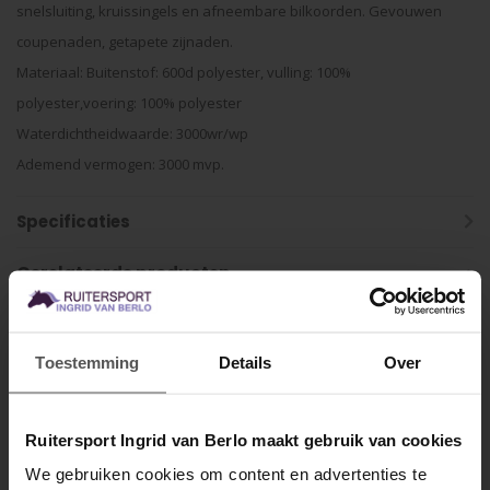
snelsluiting, kruissingels en afneembare bilkoorden. Gevouwen
coupenaden, getapete zijnaden.
Materiaal: Buitenstof: 600d polyester, vulling: 100%
polyester,voering: 100% polyester
Waterdichtheidwaarde: 3000wr/wp
Ademend vermogen: 3000 mvp.
Specificaties
Gerelateerde producten
Toestemming
Details
Over
Ruitersport Ingrid van Berlo maakt gebruik van cookies
We gebruiken cookies om content en advertenties te