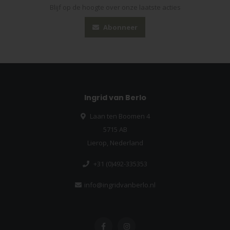
Blijf op de hoogte over onze laatste acties
Abonneer
Ingrid van Berlo
Laan ten Boomen 4
5715 AB
Lierop, Nederland
+31 (0)492-335353
info@ingridvanberlo.nl