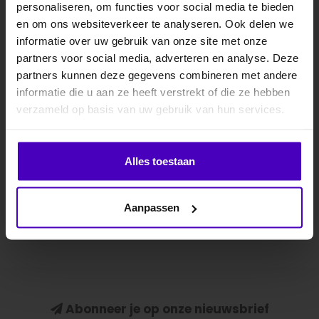
personaliseren, om functies voor social media te bieden
MELD JE AAN VOOR
HARRY'S HORSE
en om ons websiteverkeer te analyseren. Ook delen we
10% KORTING
Turnout deken
informatie over uw gebruik van onze site met onze
Stout! Lime 0gr
partners voor social media, adverteren en analyse. Deze
Outdoordeken met
partners kunnen deze gegevens combineren met andere
polyester voering.
informatie die u aan ze heeft verstrekt of die ze hebben
.
Naadloos op de rug, geen
verzameld op basis van uw gebruik van hun services.
€69,95
vulling. Voorzien v..
Klik hier om je korting te ontvangen
Alles toestaan
Nee dankje, ik wil geen korting.
Aanpassen
Abonneer je op onze nieuwsbrief