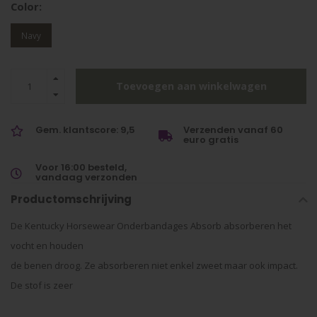
Color:
Navy
Toevoegen aan winkelwagen
Gem. klantscore: 9,5
Verzenden vanaf 60
euro gratis
Voor 16:00 besteld,
vandaag verzonden
Productomschrijving
De Kentucky Horsewear Onderbandages Absorb absorberen het
vocht en houden
de benen droog. Ze absorberen niet enkel zweet maar ook impact.
De stof is zeer