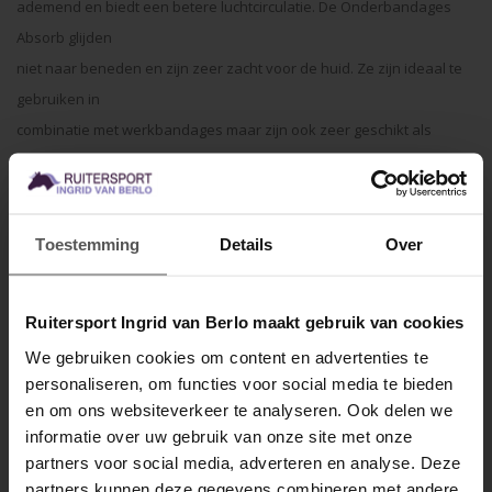
ademend en biedt een betere luchtcirculatie. De Onderbandages
Absorb glijden
niet naar beneden en zijn zeer zacht voor de huid. Ze zijn ideaal te
gebruiken in
combinatie met werkbandages maar zijn ook zeer geschikt als
stalonder bandage of
voor een medisch verband. Deze zijn machine wasbaar op 30°, geen
droger.
Toestemming
Details
Over
- Absorbeert zweet en impact
- Extreem luchtdoorlatend voor betere luchtcirculatie
- Zakken niet af
Ruitersport Ingrid van Berlo maakt gebruik van cookies
- Zacht voor de huid
We gebruiken cookies om content en advertenties te
- Maten: 45 cm x 30 cm
personaliseren, om functies voor social media te bieden
MELD JE AAN VOOR
en om ons websiteverkeer te analyseren. Ook delen we
10% KORTING
Specificaties
informatie over uw gebruik van onze site met onze
partners voor social media, adverteren en analyse. Deze
Gerelateerde producten
partners kunnen deze gegevens combineren met andere