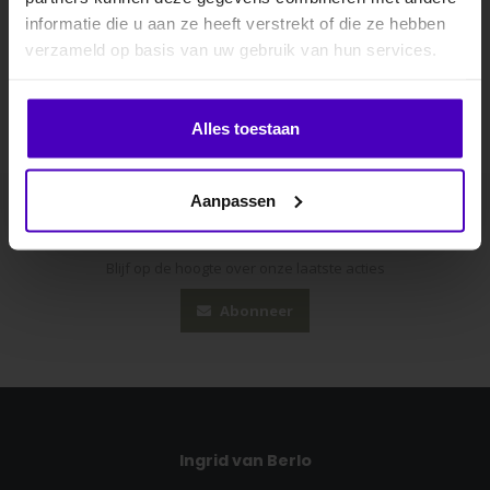
informatie die u aan ze heeft verstrekt of die ze hebben
.
verzameld op basis van uw gebruik van hun services.
Klik hier om je korting te ontvangen
Alles toestaan
Nee dankje, ik wil geen korting.
Aanpassen
Abonneer je op onze nieuwsbrief
Blijf op de hoogte over onze laatste acties
Abonneer
Ingrid van Berlo