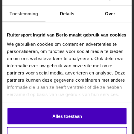
Specificaties
Toestemming
Details
Over
Gerelateerde producten
Ruitersport Ingrid van Berlo maakt gebruik van cookies
We gebruiken cookies om content en advertenties te
personaliseren, om functies voor social media te bieden
MELD JE AAN VOOR
en om ons websiteverkeer te analyseren. Ook delen we
10% KORTING
informatie over uw gebruik van onze site met onze
partners voor social media, adverteren en analyse. Deze
partners kunnen deze gegevens combineren met andere
informatie die u aan ze heeft verstrekt of die ze hebben
.
Abonneer je op onze nieuwsbrief
verzameld op basis van uw gebruik van hun services.
Blijf op de hoogte over onze laatste acties
Klik hier om je korting te ontvangen
Abonneer
Alles toestaan
Nee dankje, ik wil geen korting.