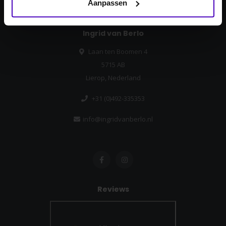
Aanpassen
Ingrid van Berlo
Laan ten Boomen 4
5715 AB
Lierop, Nederland
+31 (0)492-335353
info@ingridvanberlo.nl
Reviews