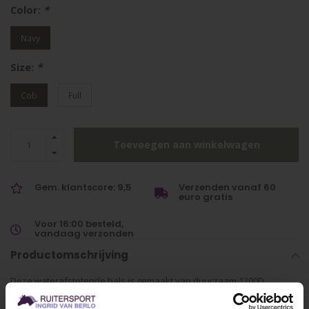
Color:
*
Navy
Size:
*
Cob
Full
Toevoegen aan winkelwagen
Gem. klantscore: 9,5
Verzenden vanaf 60
euro gratis
Voor 16:00 besteld,
vandaag verzonden
Productomschrijving
Deze waterafstotende hals is gemaakt van duurzaam 1200D
ripstopmateriaal en biedt uitstekende bescherming.