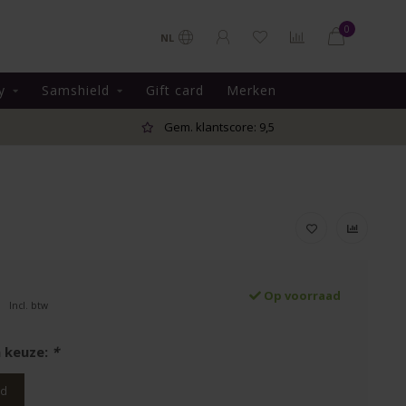
0
NL
y
Samshield
Gift card
Merken
Gem. klantscore: 9,5
Op voorraad
Incl. btw
 keuze:
*
rd