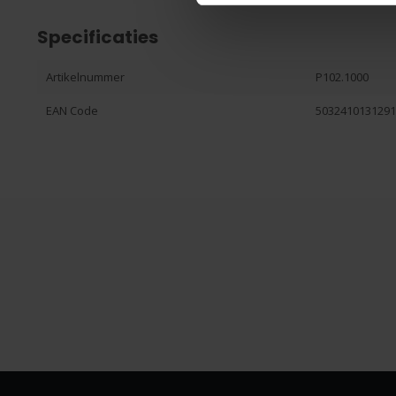
Specificaties
Artikelnummer
P102.1000
EAN Code
503241013129