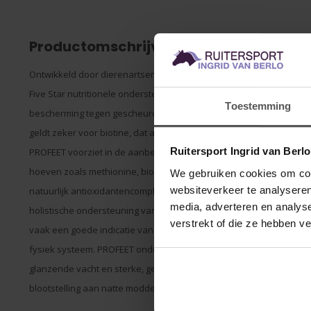
Productomschrijving
Ontwikkeld door dierenartsen, wetenschappers en door toonaa
Five Star nutritionele ondersteuning ter bevordering van de kwalite
Toestemming
bescherming tegen gescheurde en broze hoeven. Geen separaat to
geldt zeker voor biotine, dat al lange tijd erkend wordt als de sleu
Ruitersport Ingrid van Berl
PROFEET voorziet in de aanbevolen niveaus van biotine in combina
hoeven zoals methionine, biologisch zwavel, zink, vitaminecompl
We gebruiken cookies om cont
websiteverkeer te analyseren
natuurlijk antioxidantencomplex om de gezondheid van de hoeven
media, adverteren en analys
holistische ondersteuning van het hele systeem. Het grootste orga
verstrekt of die ze hebben v
vaak een goede indicatie van de algemene gezondheid. Slechte h
fysiek systeem. PROFEET ondersteunt de algemene gezondheid van 
glanzende vacht en sterke, gezonde hoeven. Hoeven zijn ook gevoe
blootstelling aan natte modderige weilanden en/of absorberende,