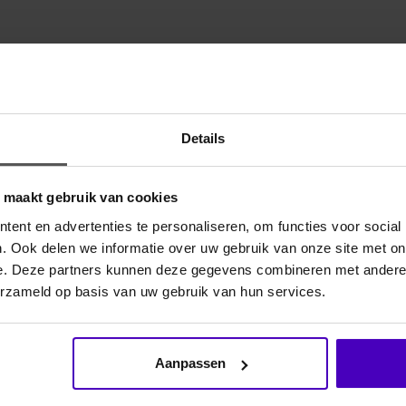
Gerelate
ngevende hoefsmeden goedgekeurd. PROFEET biedt
it van de hoefgroei en draagt bij aan de
Details
egediende voedingsstof werkt optimaal en dit
tel tot nutritionele ondersteuning voor de hoeven.
o maakt gebruik van cookies
tie met andere belangrijke voedingsstoffen voor
exen en mineralen. Uniek: PROFEET bevat een
ent en advertenties te personaliseren, om functies voor social
. Ook delen we informatie over uw gebruik van onze site met on
 en de vacht te ondersteunen door middel van
e. Deze partners kunnen deze gegevens combineren met andere i
an in het lichaam, de dermis (huid en hoeven) geeft
erzameld op basis van uw gebruik van hun services.
oeven en vacht kunnen wijzen op een overbelast
het paard, wat zich zal weerspiegelen in een
lig voor milieu-invloeden, veroorzaakt door
Aanpassen
 indrogende grond.