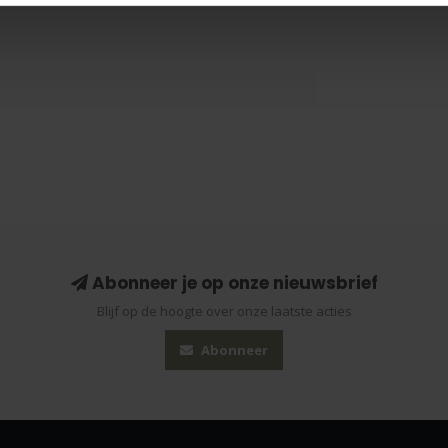
1
Abonneer je op onze nieuwsbrief
Blijf op de hoogte over onze laatste acties
Abonneer