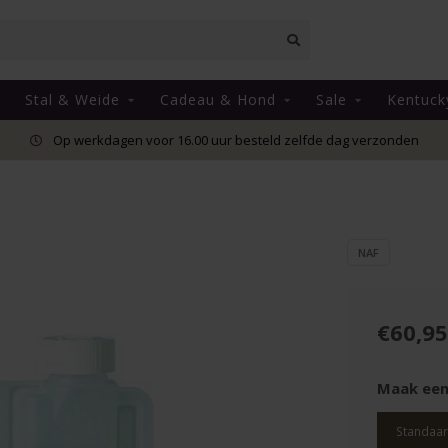
Stal & Weide
Cadeau & Hond
Sale
Kentuck
Op werkdagen voor 16.00 uur besteld zelfde dag verzonden
NAF
€60,95
Maak een
Standaa