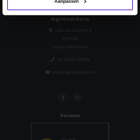
Aanpassen
Ingrid van Berlo
Laan ten Boomen 4
5715 AB
Lierop, Nederland
+31 (0)492-335353
info@ingridvanberlo.nl
Reviews