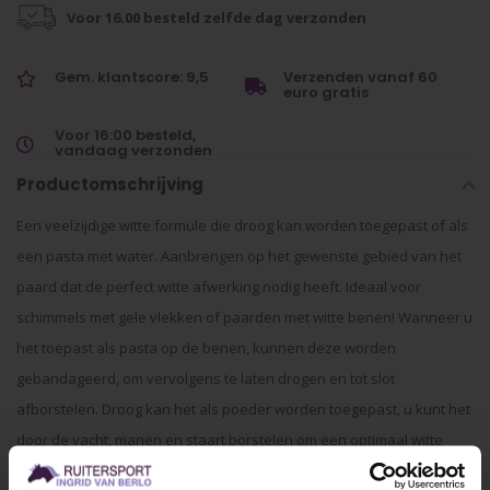
Voor 16.00 besteld zelfde dag verzonden
Gem. klantscore: 9,5
Verzenden vanaf 60
euro gratis
Voor 16:00 besteld,
vandaag verzonden
Productomschrijving
Een veelzijdige witte formule die droog kan worden toegepast of als
een pasta met water. Aanbrengen op het gewenste gebied van het
paard dat de perfect witte afwerking nodig heeft. Ideaal voor
schimmels met gele vlekken of paarden met witte benen! Wanneer u
het toepast als pasta op de benen, kunnen deze worden
gebandageerd, om vervolgens te laten drogen en tot slot
afborstelen. Droog kan het als poeder worden toegepast, u kunt het
door de vacht, manen en staart borstelen om een optimaal witte
afwerking te creëren.