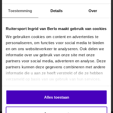
Specificaties
Toestemming
Details
Over
Gerelateerde producten
Ruitersport Ingrid van Berlo maakt gebruik van cookies
We gebruiken cookies om content en advertenties te
personaliseren, om functies voor social media te bieden
MELD JE AAN VOOR
en om ons websiteverkeer te analyseren. Ook delen we
10% KORTING
informatie over uw gebruik van onze site met onze
partners voor social media, adverteren en analyse. Deze
partners kunnen deze gegevens combineren met andere
informatie die u aan ze heeft verstrekt of die ze hebben
.
Abonneer je op onze nieuwsbrief
verzameld op basis van uw gebruik van hun services.
Blijf op de hoogte over onze laatste acties
Klik hier om je korting te ontvangen
Abonneer
Alles toestaan
Nee dankje, ik wil geen korting.