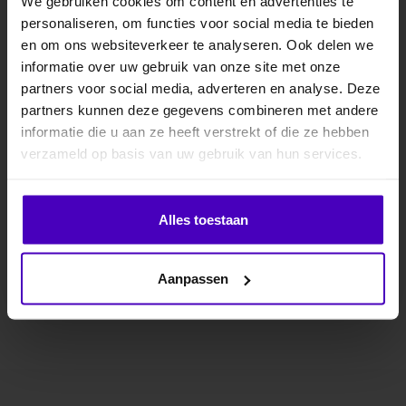
We gebruiken cookies om content en advertenties te
ontspannend effect op de spieren. Petroselinum sativum draagt ook
personaliseren, om functies voor social media te bieden
bij tot een effectief herstel van de spieren bij zware inspanning. Het
MELD JE AAN VOOR
en om ons websiteverkeer te analyseren. Ook delen we
heeft een zuiverend effect op het lichaam waardoor toxines sneller
10% KORTING
informatie over uw gebruik van onze site met onze
afgevoerd worden en zuurstof probleemloos naar de spieren
partners voor social media, adverteren en analyse. Deze
getransporteerd wordt waardoor spiervermoeidheid uitgesteld
partners kunnen deze gegevens combineren met andere
wordt.
informatie die u aan ze heeft verstrekt of die ze hebben
.
verzameld op basis van uw gebruik van hun services.
Specificaties
Klik hier om je korting te ontvangen
Gerelateerde producten
Alles toestaan
Nee dankje, ik wil geen korting.
Aanpassen