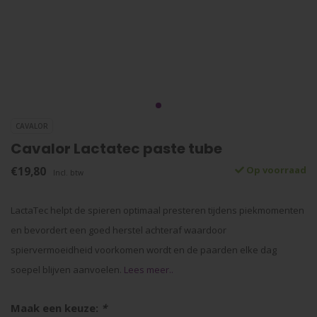
CAVALOR
Cavalor Lactatec paste tube
€19,80
Op voorraad
Incl. btw
LactaTec helpt de spieren optimaal presteren tijdens piekmomenten
en bevordert een goed herstel achteraf waardoor
spiervermoeidheid voorkomen wordt en de paarden elke dag
soepel blijven aanvoelen.
Lees meer..
Maak een keuze:
*