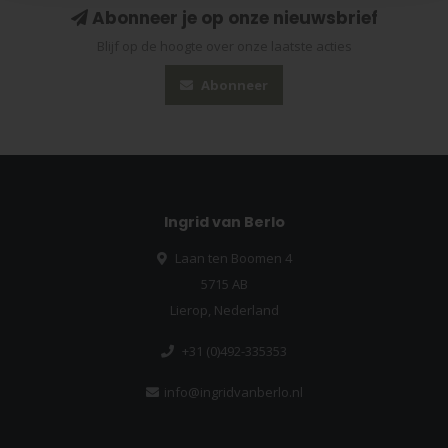
Abonneer je op onze nieuwsbrief
Blijf op de hoogte over onze laatste acties
Abonneer
Ingrid van Berlo
Laan ten Boomen 4
5715 AB
Lierop, Nederland
+31 (0)492-335353
info@ingridvanberlo.nl