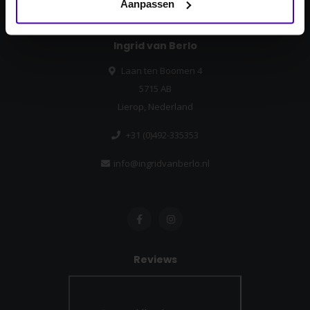
Aanpassen
Ingrid van Berlo
Laan ten Boomen 4
5715 AB
Lierop, Nederland
+31 (0)492-335353
info@ingridvanberlo.nl
Reviews