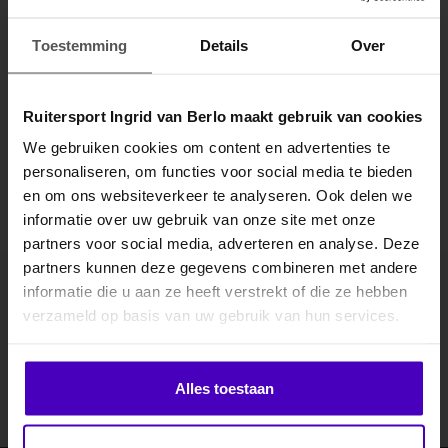
Specificaties
Toestemming
Details
Over
Gerelateerde producten
Ruitersport Ingrid van Berlo maakt gebruik van cookies
We gebruiken cookies om content en advertenties te
personaliseren, om functies voor social media te bieden
MELD JE AAN VOOR
en om ons websiteverkeer te analyseren. Ook delen we
10% KORTING
informatie over uw gebruik van onze site met onze
partners voor social media, adverteren en analyse. Deze
partners kunnen deze gegevens combineren met andere
informatie die u aan ze heeft verstrekt of die ze hebben
.
Abonneer je op onze nieuwsbrief
verzameld op basis van uw gebruik van hun services.
Blijf op de hoogte over onze laatste acties
Klik hier om je korting te ontvangen
Abonneer
Alles toestaan
Nee dankje, ik wil geen korting.