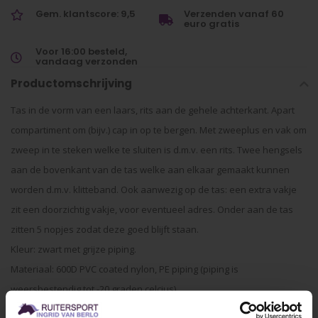
Gem. klantscore: 9,5
Verzenden vanaf 60
euro gratis
Voor 16:00 besteld,
vandaag verzonden
Productomschrijving
Tas in de vorm van een laars, rits aan de gehele achterkant. Apart
compartiment om (bijv.) cap in op te bergen. Met zweeplus en vak om
zweep in te steken welke te sluiten is d.m.v. een rits. Twee hengsels
aan de bovenkant van de tas welke aan elkaar gemaakt kunnen
worden d.m.v. klitteband. Ook aanwezig op de tas: een extra vakje
zit een doorzichtig vakje, voor eventueel adres. Onder aan de tas
zitten 5 nopjes zodat deze goed blijft staan.
Kleur: zwart met grijze piping.
Materiaal: 600D PVC coated nylon, PE piping (piping is
weersbestendig tot -20 graden celcius)
Afmetingen voet: 28*38CM. Hoogte: 65CM.